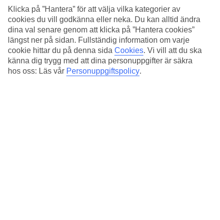
Klicka på ”Hantera” för att välja vilka kategorier av
cookies du vill godkänna eller neka. Du kan alltid ändra
dina val senare genom att klicka på ”Hantera cookies”
längst ner på sidan. Fullständig information om varje
cookie hittar du på denna sida
Cookies
.
Vi vill att du ska
känna dig trygg med att dina personuppgifter är säkra
hos oss: Läs vår
Personuppgiftspolicy
.
Vid Seven Mile Beach på Jamaica är stämningen skönt avslappnad.
Pink Sand Beach, Harbour Island
(Bahamas)
Den rosa färgen kommer från mikroorganismer, som liknar