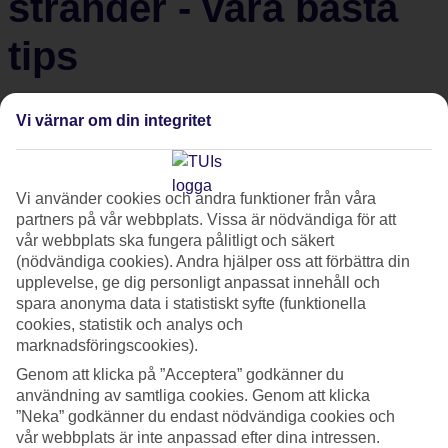
stränder - våra bästa
tips
Vita sandstränder och turkost hav – javisst. Men
Vi värnar om din integritet
stränderna i Karibien har mycket mer än så. Som till
exempel rum punch, calypso, no stress och nyfångad
hummer. Här är tips på åtta karibiska drömstränder att
Vi använder cookies och andra funktioner från våra
värma sig med i vinter.
partners på vår webbplats. Vissa är nödvändiga för att
vår webbplats ska fungera pålitligt och säkert
(nödvändiga cookies). Andra hjälper oss att förbättra din
Seven Mile Beach, Jamaica
upplevelse, ge dig personligt anpassat innehåll och
spara anonyma data i statistiskt syfte (funktionella
cookies, statistik och analys och
marknadsföringscookies).
Musiken strömmar från strandserveringarna i
Negril
och
Genom att klicka på ”Acceptera” godkänner du
servitörerna bär ut fat med grillad hummer. Missa inte att ta
användning av samtliga cookies. Genom att klicka
en runda ner till stranden i solnedgången – då höjs
”Neka” godkänner du endast nödvändiga cookies och
stämningen ännu ett snäpp. Med ett ord: Reggaebeat.
vår webbplats är inte anpassad efter dina intressen.