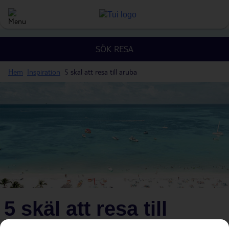
SÖK RESA
Hem
Inspiration
5 skal att resa till aruba
5 skäl att resa till