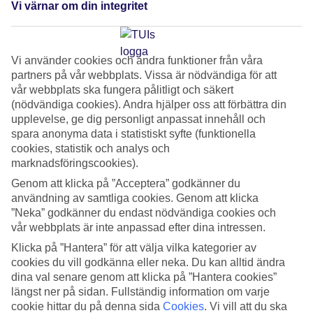
Aruba
Vi värnar om din integritet
Fler och fler resor går till Aruba i Karibien för trots sin
storlek har Aruba inga problem att mäta sig med de andra
Vi använder cookies och andra funktioner från våra
partners på vår webbplats. Vissa är nödvändiga för att
karibiska öarna när det gäller stränder, mat, kultur och
vår webbplats ska fungera pålitligt och säkert
nöjen. Perfekt för en resa med någon du tycker riktigt
(nödvändiga cookies). Andra hjälper oss att förbättra din
mycket om – oavsett om det är partnern eller bästa
upplevelse, ge dig personligt anpassat innehåll och
spara anonyma data i statistiskt syfte (funktionella
kompisen.
cookies, statistik och analys och
marknadsföringscookies).
Topp 5 skäl till att resa till Aruba, "The
Genom att klicka på ”Acceptera” godkänner du
Happy Island":
användning av samtliga cookies. Genom att klicka
”Neka” godkänner du endast nödvändiga cookies och
vår webbplats är inte anpassad efter dina intressen.
Oranjestad
Du behöver knappt någon karta när du
Klicka på ”Hantera” för att välja vilka kategorier av
besöker Arubas huvudstad Oranjestad. Både ön och
cookies du vill godkänna eller neka. Du kan alltid ändra
staden är perfekt om du gillar att promenera (givetvis
dina val senare genom att klicka på ”Hantera cookies”
finns det bra med taxis också!). Bra är att mycket av det
längst ner på sidan. Fullständig information om varje
cookie hittar du på denna sida
Cookies
.
Vi vill att du ska
bästa på Aruba finns samlat i Oranjestad. Vacker