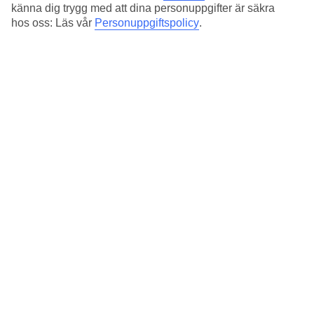
känna dig trygg med att dina personuppgifter är säkra
arkitektur, stränder och god mat. För lite stjärnglans kan
hos oss: Läs vår
Personuppgiftspolicy
.
du besöka Pinchos Grill & Bar, där romantiken verkar
räcka och bli över då ABC valde att spela in delar av The
Bachelor här.
… med de snövita stränderna!
Även om har en skön pool
på hotellet måste Arubas kritvita stränder och azurblåa
vatten upplevas. I Oranjestad finns flera stränder att välja
mellan och det är lika vackra ovan som under ytan – de
karibiska haven är fulla av tropiska fiskar så passa på och
snorkla. Eagle Beach räknas som en av de vackraste på ön
men frågar du en snorkelfantast skulle de kanske istället
rekommendera stranden Mangel Halto.
Solnedgångar och solgaranti
Lite klyschigt? Javisst! Men
det finns en anledning till att det ger en speciell känsla i