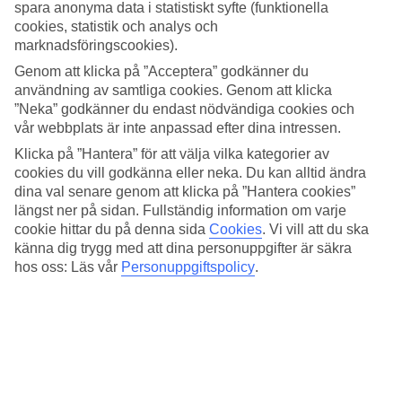
vattentemperatur. Här har vi samlat all information om vädret för
spara anonyma data i statistiskt syfte (funktionella
Tyskland, månad för månad.
cookies, statistik och analys och
marknadsföringscookies).
Vädret i Tyskland året runt
Genom att klicka på ”Acceptera” godkänner du
Tyskland är känt för sitt varierande klimat. Tysklands väder är
användning av samtliga cookies. Genom att klicka
mångfacetterat och varierar beroende på månad. Vårmånaderna,
”Neka” godkänner du endast nödvändiga cookies och
speciellt april och maj, bjuder på längre dagar och temperaturen
vår webbplats är inte anpassad efter dina intressen.
börjar stiga. Under sommaren är vädret i Tyskland generellt varmt
och soligt, och augusti är en populär månad för semester. Du kan
Klicka på ”Hantera” för att välja vilka kategorier av
förvänta dig höga temperaturer, perfekta för utomhusaktiviteter och
cookies du vill godkänna eller neka. Du kan alltid ändra
bad vid Tysklands många sjöar och floder.
dina val senare genom att klicka på ”Hantera cookies”
längst ner på sidan. Fullständig information om varje
När är det bäst väder i Tyskland?
cookie hittar du på denna sida
Cookies
.
Vi vill att du ska
känna dig trygg med att dina personuppgifter är säkra
Om du älskar sol och värme är sommarmånaderna, särskilt juli och
hos oss: Läs vår
Personuppgiftspolicy
.
augusti, perfekta för dig. Tysklands väder i juli är vanligtvis varmt
och soligt. Föredrar du mildare temperaturer och mindre trängsel är
våren och hösten, som april och september, bra alternativ.
Vart i Tyskland är det varmast?
Om du letar efter de varmaste platserna i Tyskland, är de södra
regionerna det bästa valet. Platser som Bayern och Baden-