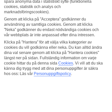
vattentemperatur. I Maspalomas är vädret varmt och behagligt året
spara anonyma data i statistiskt syfte (funktionella
runt. Den varmaste perioden är våren, sommaren och hösten, medan
cookies, statistik och analys och
vintern är svalare. Här har vi samlat all information om vädret för
marknadsföringscookies).
Maspalomas, månad för månad.
Genom att klicka på ”Acceptera” godkänner du
Medeltemperatur – Maspalomas
användning av samtliga cookies. Genom att klicka
”Neka” godkänner du endast nödvändiga cookies och
vår webbplats är inte anpassad efter dina intressen.
Populära hotell – Maspalomas
Klicka på ”Hantera” för att välja vilka kategorier av
cookies du vill godkänna eller neka. Du kan alltid ändra
Relaterade resor
dina val senare genom att klicka på ”Hantera cookies”
längst ner på sidan. Fullständig information om varje
Kanarieöarna - Väder och temperatur
Gran Canaria - Väder och temperatur
cookie hittar du på denna sida
Cookies
.
Vi vill att du ska
Teneriffa - Väder och temperatur
känna dig trygg med att dina personuppgifter är säkra
Mallorca - Väder och temperatur
hos oss: Läs vår
Personuppgiftspolicy
.
Playa del Inglés - Väder och temperatur
Resor till Spanien
Resor till Spanien
Resor till Kanarieöarna
Resor till Gran Canaria
Resor till Teneriffa