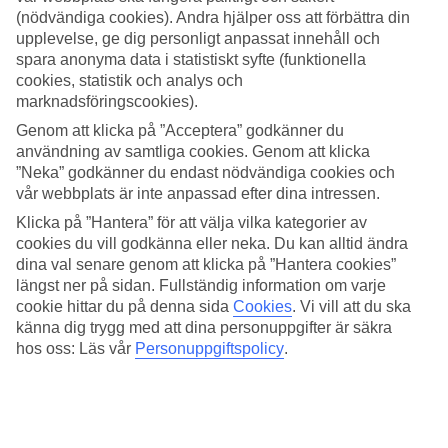
(nödvändiga cookies). Andra hjälper oss att förbättra din
Sök
upplevelse, ge dig personligt anpassat innehåll och
spara anonyma data i statistiskt syfte (funktionella
cookies, statistik och analys och
marknadsföringscookies).
Du är för närvarande inom
Genom att klicka på ”Acceptera” godkänner du
användning av samtliga cookies. Genom att klicka
Hem
”Neka” godkänner du endast nödvändiga cookies och
Resmål
Portugal
vår webbplats är inte anpassad efter dina intressen.
Madeira
Klicka på ”Hantera” för att välja vilka kategorier av
Santana
cookies du vill godkänna eller neka. Du kan alltid ändra
All Inclusive
dina val senare genom att klicka på ”Hantera cookies”
All Inclusive Santana
längst ner på sidan. Fullständig information om varje
cookie hittar du på denna sida
Cookies
.
Vi vill att du ska
känna dig trygg med att dina personuppgifter är säkra
Relaterade resor
hos oss: Läs vår
Personuppgiftspolicy
.
All Inclusive på Madeira
All Inclusive Algarve
All Inclusive Albufeira
All Inclusive Lagos