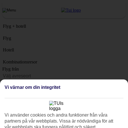
Flyg + hotell
Flyg
Hotell
Kombinationsresor
Flyg från
Resmål
Vi värnar om din integritet
Lista
När?
Hur länge?
Vi använder cookies och andra funktioner från våra
1 vecka
partners på vår webbplats. Vissa är nödvändiga för att
Antal resenärer
vår webbplats ska fungera pålitligt och säkert