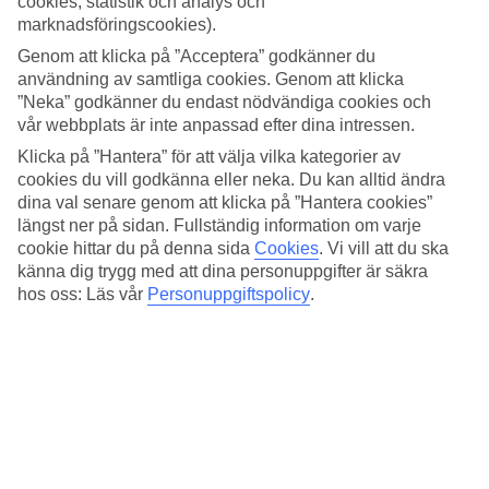
cookies, statistik och analys och
dagstemperaturer omkring 34-36 grader och under vinterhalvåret är
marknadsföringscookies).
det ca 30-33 grader. Dessutom är havet varmt året om, perfekt för
dig som gillar salta dopp! Här har vi samlat all information om
Genom att klicka på ”Acceptera” godkänner du
vädret för Puerto Aventuras, månad för månad.
användning av samtliga cookies. Genom att klicka
”Neka” godkänner du endast nödvändiga cookies och
Medeltemperatur – Puerto Aventuras
vår webbplats är inte anpassad efter dina intressen.
Klicka på ”Hantera” för att välja vilka kategorier av
Populära hotell – Puerto Aventuras
cookies du vill godkänna eller neka. Du kan alltid ändra
dina val senare genom att klicka på ”Hantera cookies”
Relaterade resor
längst ner på sidan. Fullständig information om varje
cookie hittar du på denna sida
Cookies
.
Vi vill att du ska
Playa del Carmen - Väder och temperatur
känna dig trygg med att dina personuppgifter är säkra
Spanien - Väder och temperatur
Kanarieöarna - Väder och temperatur
hos oss: Läs vår
Personuppgiftspolicy
.
Cypern - Väder och temperatur
Kreta - Väder och temperatur
Resor till Mexico
Resor till Mexico
Resor till Cancun
Resor till Playa del Carmen
Resor till Akumal