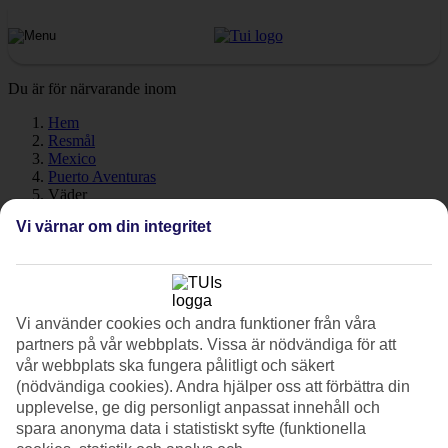
Du är för närvarande inom
Hem
Resmål
Mexico
Puerto Aventuras
Väder
Vi värnar om din integritet
Puerto Aventuras - Väder och
temperatur
Vi använder cookies och andra funktioner från våra
partners på vår webbplats. Vissa är nödvändiga för att
Hur varmt är det när du ska
resa till Puerto Aventuras
på
vår webbplats ska fungera pålitligt och säkert
semester? En mycket bra fråga! Väder, klimat och temperatur har en
(nödvändiga cookies). Andra hjälper oss att förbättra din
avgörande påverkan på din resa, oavsett om det gäller soltimmar
upplevelse, ge dig personligt anpassat innehåll och
eller vattentemperatur. I Puerto Aventuras råder ett varmt och
spara anonyma data i statistiskt syfte (funktionella
tropiskt klimat året runt. Sommarmånaderna är allra varmast med