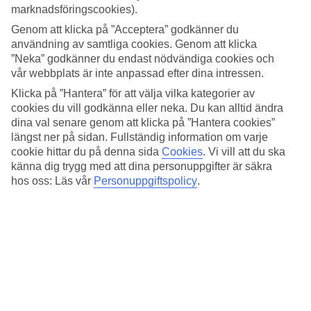
marknadsföringscookies).
Medeltemperatur – Isla de Holbox
Genom att klicka på ”Acceptera” godkänner du
användning av samtliga cookies. Genom att klicka
Populära hotell – Isla de Holbox
”Neka” godkänner du endast nödvändiga cookies och
vår webbplats är inte anpassad efter dina intressen.
Relaterade resor
Klicka på ”Hantera” för att välja vilka kategorier av
cookies du vill godkänna eller neka. Du kan alltid ändra
Playa del Carmen - Väder och temperatur
dina val senare genom att klicka på ”Hantera cookies”
Spanien - Väder och temperatur
Kanarieöarna - Väder och temperatur
längst ner på sidan. Fullständig information om varje
Cypern - Väder och temperatur
cookie hittar du på denna sida
Cookies
.
Vi vill att du ska
Kreta - Väder och temperatur
känna dig trygg med att dina personuppgifter är säkra
hos oss: Läs vår
Personuppgiftspolicy
.
Resor till Mexico
Resor till Mexico
Resor till Cancun
Resor till Isla de Holbox
Ytterligare resmål
Gran Canaria - Väder och temperatur
Grekland - Väder och temperatur