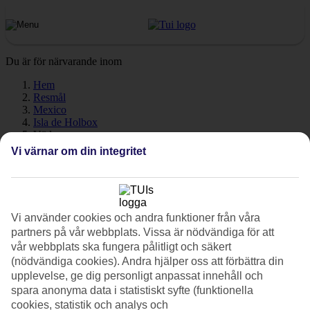
Du är för närvarande inom
Hem
Resmål
Mexico
Isla de Holbox
Väder
Vi värnar om din integritet
Isla de Holbox - Väder och
temperatur
Vi använder cookies och andra funktioner från våra
partners på vår webbplats. Vissa är nödvändiga för att
vår webbplats ska fungera pålitligt och säkert
Hur varmt är det när du ska åka till Isla de Holbox på semester? En
(nödvändiga cookies). Andra hjälper oss att förbättra din
mycket bra fråga! Väder, klimat och temperatur har en avgörande
upplevelse, ge dig personligt anpassat innehåll och
påverkan på din resa, oavsett om det gäller soltimmar eller
vattentemperatur. Här har vi samlat all information om vädret för Isla
spara anonyma data i statistiskt syfte (funktionella
de Holbox, månad för månad.
cookies, statistik och analys och