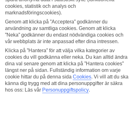
Medeltemperatur – Trogir
cookies, statistik och analys och
marknadsföringscookies).
Populära hotell – Trogir
Genom att klicka på ”Acceptera” godkänner du
användning av samtliga cookies. Genom att klicka
Relaterade resor
”Neka” godkänner du endast nödvändiga cookies och
vår webbplats är inte anpassad efter dina intressen.
Dubrovnik - Väder och temperatur
Tucepi - Väder och temperatur
Klicka på ”Hantera” för att välja vilka kategorier av
Omis - Väder och temperatur
cookies du vill godkänna eller neka. Du kan alltid ändra
Istrien - Väder och temperatur
dina val senare genom att klicka på ”Hantera cookies”
Rabac - Väder och temperatur
längst ner på sidan. Fullständig information om varje
cookie hittar du på denna sida
Cookies
.
Vi vill att du ska
Resor till Kroatien
känna dig trygg med att dina personuppgifter är säkra
hos oss: Läs vår
Personuppgiftspolicy
.
Resor till Mlini
Resor till Kroatien
Resor till Makarska-rivieran
Resor till Makarska
Resor till Brac
Ytterligare resmål
Spanien - Väder och temperatur