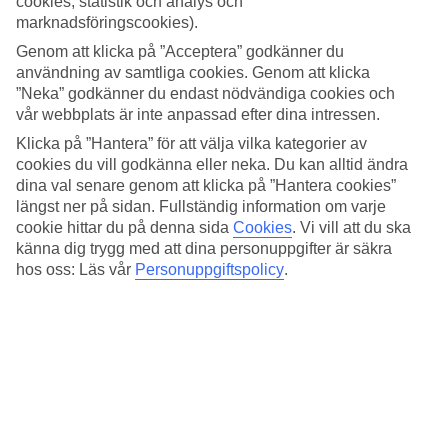
cookies, statistik och analys och
snittemperaturer mellan 30-33 grader från juni-september. Även maj
marknadsföringscookies).
och oktober har behagliga temperaturer omkring 25 grader. Här har
vi samlat all information om vädret för Giardini-Naxos, månad för
Genom att klicka på ”Acceptera” godkänner du
månad.
användning av samtliga cookies. Genom att klicka
”Neka” godkänner du endast nödvändiga cookies och
Medeltemperatur – Giardini-Naxos
vår webbplats är inte anpassad efter dina intressen.
Klicka på ”Hantera” för att välja vilka kategorier av
Populära hotell – Giardini-Naxos
cookies du vill godkänna eller neka. Du kan alltid ändra
dina val senare genom att klicka på ”Hantera cookies”
Relaterade resor
längst ner på sidan. Fullständig information om varje
cookie hittar du på denna sida
Cookies
.
Vi vill att du ska
Sicilien - Väder och temperatur
känna dig trygg med att dina personuppgifter är säkra
Sardinien - Väder och temperatur
Alghero - Väder och temperatur
hos oss: Läs vår
Personuppgiftspolicy
.
Cefalù - Väder och temperatur
Letojanni - Väder och temperatur
Resor till Italien
Resor till Italien
Resor till Sicilien
Resor till Sardinien
Resor till Positano