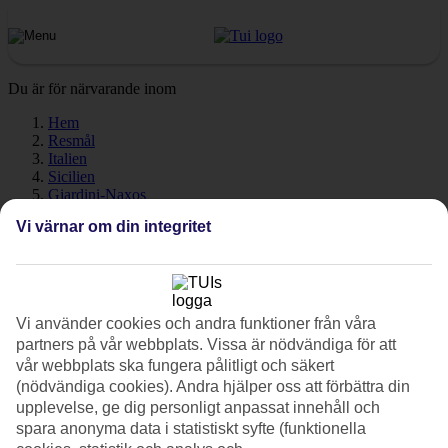
Du är för närvarande inom
Hem
Resmål
Italien
Sicilien
Giardini-Naxos
Väder
Vi värnar om din integritet
Giardini-Naxos - Väder och
temperatur
Vi använder cookies och andra funktioner från våra
partners på vår webbplats. Vissa är nödvändiga för att
vår webbplats ska fungera pålitligt och säkert
Hur varmt är det när du ska
resa till Giardini-Naxos
på semester?
(nödvändiga cookies). Andra hjälper oss att förbättra din
En mycket bra fråga! Väder, klimat och temperatur har en
upplevelse, ge dig personligt anpassat innehåll och
avgörande påverkan på din resa, oavsett om det gäller soltimmar
spara anonyma data i statistiskt syfte (funktionella
eller vattentemperatur. Giardini-Naxos har varma somrar med