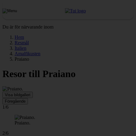
Du är för närvarande inom
Hem
Resmål
Italien
Amalfikusten
Praiano
Resor till Praiano
Visa bildgalleri
Föregående
1/6
Praiano.
2/6