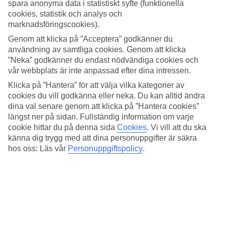
spara anonyma data i statistiskt syfte (funktionella
cookies, statistik och analys och
marknadsföringscookies).
Genom att klicka på ”Acceptera” godkänner du
användning av samtliga cookies. Genom att klicka
”Neka” godkänner du endast nödvändiga cookies och
vår webbplats är inte anpassad efter dina intressen.
Pastellfärgade hus
Klicka på ”Hantera” för att välja vilka kategorier av
Dagsutflykter till Amalfi
cookies du vill godkänna eller neka. Du kan alltid ändra
Vandringar längs Gudarnas stig
dina val senare genom att klicka på ”Hantera cookies”
Läs mer om resmålet
längst ner på sidan. Fullständig information om varje
cookie hittar du på denna sida
Cookies
.
Vi vill att du ska
Populära hotell – Praiano
känna dig trygg med att dina personuppgifter är säkra
hos oss: Läs vår
Personuppgiftspolicy
.
Se alla hotell – Praiano
Praiano är en liten by med pastellfärgade hus längs
bergssidorna och strålande vy över Tyrrenska havet. Läget är
perfekt, mittemellan idylliska Amalfi och Positano. Åk båt till
guldkornen längs Amalfikusten eller vandra längs Gudarnas
stig.