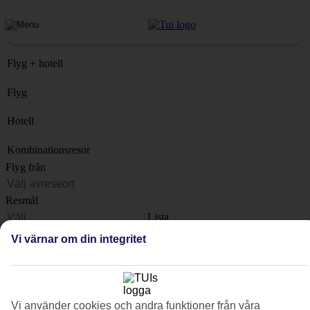
Flyg + hotell
Flyg
Hotell
Kombinationsresor
Flyg från
Resmål
Lista
När?
Vi värnar om din integritet
Hur länge?
1 vecka
Antal resenärer
Vi använder cookies och andra funktioner från våra