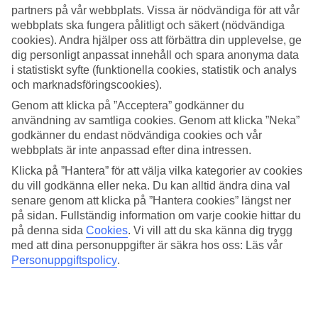
partners på vår webbplats. Vissa är nödvändiga för att vår
Sök
webbplats ska fungera pålitligt och säkert (nödvändiga
cookies). Andra hjälper oss att förbättra din upplevelse, ge
dig personligt anpassat innehåll och spara anonyma data
i statistiskt syfte (funktionella cookies, statistik och analys
och marknadsföringscookies).
Du är för närvarande inom
Genom att klicka på ”Acceptera” godkänner du
Hem
användning av samtliga cookies. Genom att klicka ”Neka”
Resmål
Italien
godkänner du endast nödvändiga cookies och vår
Sardinien
webbplats är inte anpassad efter dina intressen.
Baia Sardinia
Klicka på ”Hantera” för att välja vilka kategorier av cookies
Sista Minuten
du vill godkänna eller neka. Du kan alltid ändra dina val
senare genom att klicka på ”Hantera cookies” längst ner
STOR OUTLET FÖR RESOR!
på sidan. Fullständig information om varje cookie hittar du
Fynda nu »
på denna sida
Cookies
.
Vi vill att du ska känna dig trygg
med att dina personuppgifter är säkra hos oss: Läs vår
Sista Minuten Baia Sardinia
Personuppgiftspolicy
.
Här hittar du våra sista minuten-resor som Baia Sardinia har att
erbjuda. Smidiga och billiga paketresor som tar dig till värmen. På