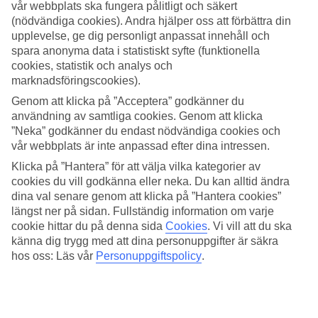
vår webbplats ska fungera pålitligt och säkert
(nödvändiga cookies). Andra hjälper oss att förbättra din
Sök
upplevelse, ge dig personligt anpassat innehåll och
spara anonyma data i statistiskt syfte (funktionella
cookies, statistik och analys och
marknadsföringscookies).
Du är för närvarande inom
Genom att klicka på ”Acceptera” godkänner du
Hem
användning av samtliga cookies. Genom att klicka
Resmål
”Neka” godkänner du endast nödvändiga cookies och
Italien
vår webbplats är inte anpassad efter dina intressen.
Italienska alperna
La Thuile
Klicka på ”Hantera” för att välja vilka kategorier av
Sista Minuten
cookies du vill godkänna eller neka. Du kan alltid ändra
dina val senare genom att klicka på ”Hantera cookies”
Sista Minuten La Thuile
längst ner på sidan. Fullständig information om varje
cookie hittar du på denna sida
Cookies
.
Vi vill att du ska
känna dig trygg med att dina personuppgifter är säkra
I listan nedanför kan du filtrera på avreseort, datum, resmål och
reslängd för att anpassa resan efter dina förutsättningar. Eftersom det
hos oss: Läs vår
Personuppgiftspolicy
.
handlar om sista minuten så uppdateras både utbudet och priser
regelbundet så se till att besöka den här sidan ofta för att fynda en
billig restresa och boka din nästa semester till
La Thuile
!