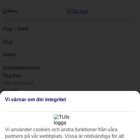
Flyg + hotell
Flyg
Hotell
Kombinationsresor
Flyg från
Resmål
Lista
Vi värnar om din integritet
När?
Hur länge?
1 vecka
Vi använder cookies och andra funktioner från våra
Antal resenärer
partners på vår webbplats. Vissa är nödvändiga för att