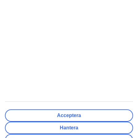
Klar
Resmål
Rensa
Klar
Avresedatum
Må
Ti
On
To
Fr
Lö
Sö
Hur flexibelt är avresedatumet?
Endast valt datum
+/- 3 Dagar
+/- 7 Dagar
+/- 14 Dagar
Rensa
Klar
Antal resenärer
Antal rum
Välj åt mig
Acceptera
Vuxna
2
Hantera
Barn (0-17)
0