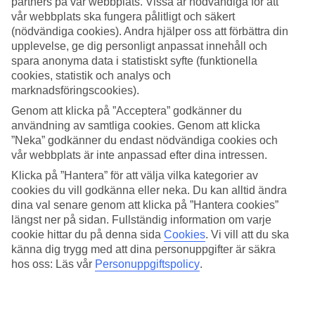
partners på vår webbplats. Vissa är nödvändiga för att
vår webbplats ska fungera pålitligt och säkert
Sök
(nödvändiga cookies). Andra hjälper oss att förbättra din
upplevelse, ge dig personligt anpassat innehåll och
spara anonyma data i statistiskt syfte (funktionella
cookies, statistik och analys och
Du är för närvarande inom
marknadsföringscookies).
Hem
Genom att klicka på ”Acceptera” godkänner du
Resmål
användning av samtliga cookies. Genom att klicka
Italien
”Neka” godkänner du endast nödvändiga cookies och
Rimini
vår webbplats är inte anpassad efter dina intressen.
Sista Minuten
Klicka på ”Hantera” för att välja vilka kategorier av
Sista Minuten Rimini
cookies du vill godkänna eller neka. Du kan alltid ändra
dina val senare genom att klicka på ”Hantera cookies”
längst ner på sidan. Fullständig information om varje
Här hittar du våra sista minuten-resor som Rimini har att erbjuda.
cookie hittar du på denna sida
Cookies
.
Vi vill att du ska
Smidiga och billiga paketresor som tar dig till värmen. På vissa av
känna dig trygg med att dina personuppgifter är säkra
våra sista minuten-resor ingår
All Inclusive
medan andra
hos oss: Läs vår
Personuppgiftspolicy
.
erbjudanden är av mer avskalad karaktär - här finns något för alla
smaker och plånböcker.
Hotelltips