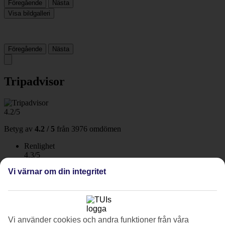
Föregående
Nästa
Visa bildgalleri
Föregående
Nästa
Tripadvisor
4.2/5
Betyg av
4.2 / 5
från
3976 omdömen
Renlighet
4.3/5
Läge
Vi värnar om din integritet
4.5/5
Rum
4.2/5
Service
4.3/5
Sovkvalitet
Vi använder cookies och andra funktioner från våra