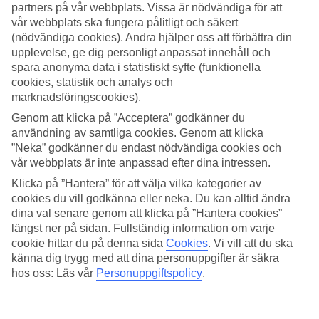
4.2/5
partners på vår webbplats. Vissa är nödvändiga för att
Standard
vår webbplats ska fungera pålitligt och säkert
4.2/5
(nödvändiga cookies). Andra hjälper oss att förbättra din
upplevelse, ge dig personligt anpassat innehåll och
Om hotellet
spara anonyma data i statistiskt syfte (funktionella
cookies, statistik och analys och
WiFi
marknadsföringscookies).
Centralt läge i Seminyak
Genom att klicka på ”Acceptera” godkänner du
användning av samtliga cookies. Genom att klicka
I centrala Seminyak på Bali med Legianstranden i närheten ligger
”Neka” godkänner du endast nödvändiga cookies och
hotellet The Haven Bali Seminyak. Här kan du koppla av vid det
vår webbplats är inte anpassad efter dina intressen.
lilla poolområdet bland lummig grönska.
Klicka på ”Hantera” för att välja vilka kategorier av
The Haven Seminyak har:
cookies du vill godkänna eller neka. Du kan alltid ändra
dina val senare genom att klicka på ”Hantera cookies”
Litet poolområde
längst ner på sidan. Fullständig information om varje
Solsängar och parasoll
cookie hittar du på denna sida
Cookies
.
Vi vill att du ska
Restaurang, bar och poolbar
Spa med massage
känna dig trygg med att dina personuppgifter är säkra
WiFi i allmänna utrymmen utan kostnad
hos oss: Läs vår
Personuppgiftspolicy
.
Tvättservice och cykeluthyrning
Alla rum har: