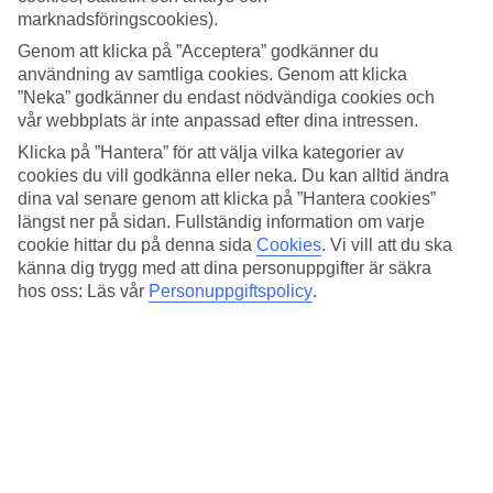
månad.
marknadsföringscookies).
Medeltemperatur – Faliraki
Genom att klicka på ”Acceptera” godkänner du
användning av samtliga cookies. Genom att klicka
”Neka” godkänner du endast nödvändiga cookies och
Populära hotell – Faliraki
vår webbplats är inte anpassad efter dina intressen.
Relaterade resor
Klicka på ”Hantera” för att välja vilka kategorier av
cookies du vill godkänna eller neka. Du kan alltid ändra
Kreta - Väder och temperatur
dina val senare genom att klicka på ”Hantera cookies”
Rhodos - Väder och temperatur
längst ner på sidan. Fullständig information om varje
Kos - Väder och temperatur
cookie hittar du på denna sida
Cookies
.
Vi vill att du ska
Zakynthos - Väder och temperatur
känna dig trygg med att dina personuppgifter är säkra
Platanias - Väder och temperatur
hos oss: Läs vår
Personuppgiftspolicy
.
Resor till Grekland
Resor till Grekland
Resor till Kreta
Resor till Rhodos
Resor till Rhodos stad
Resor till Samos
Ytterligare resmål