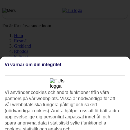
Du är för närvarande inom
Hem
Resmål
Grekland
Rhodos
Faliraki
Väder
Vi värnar om din integritet
Faliraki - Väder och
temperatur
Vi använder cookies och andra funktioner från våra
partners på vår webbplats. Vissa är nödvändiga för att
vår webbplats ska fungera pålitligt och säkert
Hur varmt är det när du ska åka till
Faliraki
på semester? En mycket
(nödvändiga cookies). Andra hjälper oss att förbättra din
bra fråga! Väder, klimat och temperatur har en avgörande påverkan
upplevelse, ge dig personligt anpassat innehåll och
på din resa, oavsett om det gäller soltimmar eller vattentemperatur.
spara anonyma data i statistiskt syfte (funktionella
Här har vi samlat all information om vädret för Faliraki, månad för
cookies, statistik och analys och