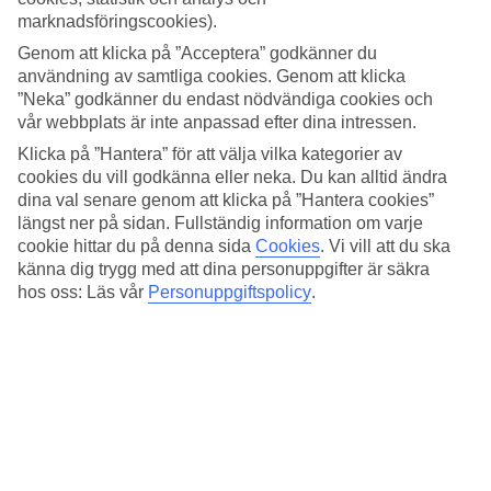
vattentemperatur. Här har vi samlat all information om vädret för
marknadsföringscookies).
Kalo Nero, månad för månad.
Genom att klicka på ”Acceptera” godkänner du
Medeltemperatur – Kalo Nero
användning av samtliga cookies. Genom att klicka
”Neka” godkänner du endast nödvändiga cookies och
Populära hotell – Kalo Nero
vår webbplats är inte anpassad efter dina intressen.
Klicka på ”Hantera” för att välja vilka kategorier av
Relaterade resor
cookies du vill godkänna eller neka. Du kan alltid ändra
dina val senare genom att klicka på ”Hantera cookies”
Kreta - Väder och temperatur
längst ner på sidan. Fullständig information om varje
Rhodos - Väder och temperatur
cookie hittar du på denna sida
Cookies
.
Vi vill att du ska
Kos - Väder och temperatur
känna dig trygg med att dina personuppgifter är säkra
Zakynthos - Väder och temperatur
hos oss: Läs vår
Personuppgiftspolicy
.
Platanias - Väder och temperatur
Resor till Grekland
Resor till Grekland
Resor till Lambi
Resor till Kreta
Resor till Rhodos
Resor till Pythagorion