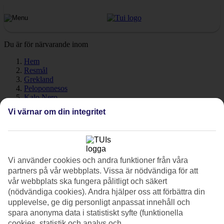
Du är för närvarande inom
Hem
Resmål
Grekland
Peloponnesos
Kalo Nero
Väder
Vi värnar om din integritet
Kalo Nero - Väder och
temperatur
Vi använder cookies och andra funktioner från våra
partners på vår webbplats. Vissa är nödvändiga för att
vår webbplats ska fungera pålitligt och säkert
(nödvändiga cookies). Andra hjälper oss att förbättra din
Hur varmt är det när du ska åka till
Kalo Nero
på semester? En
upplevelse, ge dig personligt anpassat innehåll och
mycket bra fråga! Väder, klimat och temperatur har en avgörande
spara anonyma data i statistiskt syfte (funktionella
påverkan på din resa, oavsett om det gäller soltimmar eller
cookies, statistik och analys och