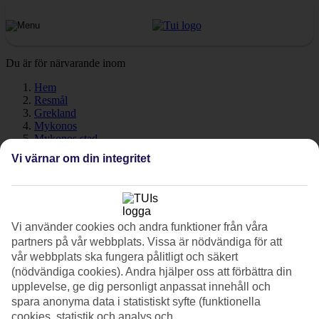
Du är för närvarande inom
Hem
Resmål
Grekland
Mykonos
Mykonos stad
Väder
Vi värnar om din integritet
Mykonos stad - Väder och
temperatur
Vi använder cookies och andra funktioner från våra
partners på vår webbplats. Vissa är nödvändiga för att
vår webbplats ska fungera pålitligt och säkert
Hur varmt är det när du ska åka till
Mykonos stad
på semester? En
(nödvändiga cookies). Andra hjälper oss att förbättra din
mycket bra fråga! Väder, klimat och temperatur har en avgörande
upplevelse, ge dig personligt anpassat innehåll och
påverkan på din resa, oavsett om det gäller soltimmar eller
spara anonyma data i statistiskt syfte (funktionella
vattentemperatur. Här har vi samlat all information om vädret för
cookies, statistik och analys och