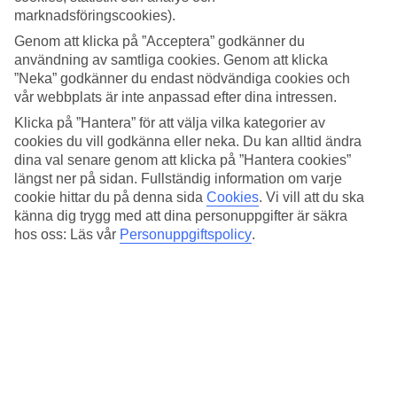
Mykonos stad, månad för månad.
marknadsföringscookies).
Medeltemperatur – Mykonos stad
Genom att klicka på ”Acceptera” godkänner du
användning av samtliga cookies. Genom att klicka
”Neka” godkänner du endast nödvändiga cookies och
Populära hotell – Mykonos stad
vår webbplats är inte anpassad efter dina intressen.
Relaterade resor
Klicka på ”Hantera” för att välja vilka kategorier av
cookies du vill godkänna eller neka. Du kan alltid ändra
Kreta - Väder och temperatur
dina val senare genom att klicka på ”Hantera cookies”
Rhodos - Väder och temperatur
längst ner på sidan. Fullständig information om varje
Kos - Väder och temperatur
cookie hittar du på denna sida
Cookies
.
Vi vill att du ska
Zakynthos - Väder och temperatur
känna dig trygg med att dina personuppgifter är säkra
Platanias - Väder och temperatur
hos oss: Läs vår
Personuppgiftspolicy
.
Resor till Grekland
Resor till Grekland
Resor till Kampi
Resor till Drosia
Resor till Kreta
Resor till Rhodos
Ytterligare resmål