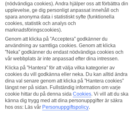
När är det som varmast i Chania?
(nödvändiga cookies). Andra hjälper oss att förbättra din
upplevelse, ge dig personligt anpassat innehåll och
Den varmaste perioden i Chania sträcker sig från juli till augusti.
spara anonyma data i statistiskt syfte (funktionella
Under dessa månader är genomsnittstemperaturen vanligtvis runt 30
cookies, statistik och analys och
grader på dagen och 22 grader på natten. Det är under dessa
marknadsföringscookies).
månader som Chania upplever sina högsta temperaturer, vilket gör
Genom att klicka på ”Acceptera” godkänner du
det till en populär tid för besökare som söker sol och värme.
användning av samtliga cookies. Genom att klicka
När är det som kallast i Chania?
”Neka” godkänner du endast nödvändiga cookies och
vår webbplats är inte anpassad efter dina intressen.
Den kallaste månaden i Chania är januari. Då ligger
Klicka på ”Hantera” för att välja vilka kategorier av
genomsnittstemperaturen på omkring 15 grader på dagen och kan
cookies du vill godkänna eller neka. Du kan alltid ändra
sjunka till 8 grader på natten. Trots att det är den kallaste perioden,
dina val senare genom att klicka på ”Hantera cookies”
förblir vädret i Chania relativt milt jämfört med många andra
längst ner på sidan. Fullständig information om varje
destinationer.
cookie hittar du på denna sida
Cookies
.
Vi vill att du ska
Hur är vädret i Chania året runt?
känna dig trygg med att dina personuppgifter är säkra
hos oss: Läs vår
Personuppgiftspolicy
.
Vädret i Chania är behagligt året runt med milda vintrar och varma
somrar. Temperaturen faller sällan under 10 grader under
vintermånaderna och kan stiga upp till 30 grader eller mer under
sommaren. Vår och höst erbjuder också trevligt väder med
genomsnittliga dagstemperaturer som varierar mellan 20 och 25