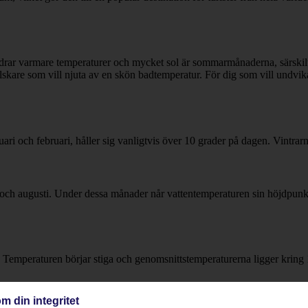
redrar varmare temperaturer och mycket sol är sommarmånaderna, särskil
älskare som vill njuta av en skön badtemperatur. För dig som vill undvi
 och februari, håller sig vanligtvis över 10 grader på dagen. Vintrarna
i och augusti. Under dessa månader når vattentemperaturen sin höjdpunkt,
 Temperaturen börjar stiga och genomsnittstemperaturerna ligger kring 
m din integritet