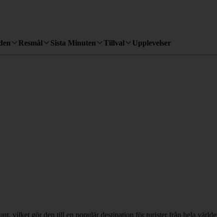
den
Resmål
Sista Minuten
Tillval
Upplevelser
unt, vilket gör den till en populär destination för turister från hela vär