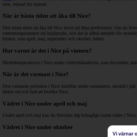
runt, månad för månad.
När är bästa tiden att åka till Nice?
Den bästa tiden att åka till Nice beror på dina preferenser. Om du fö
vattentemperaturen sin höjdpunkt, och det är alltså utmärkt för strand
hösten, som april, maj, september och oktober, bättre.
Hur varmt är det i Nice på vintern?
Medeltemperaturen i Nice under vintermånaderna, som december, januari
När är det varmast i Nice?
Den varmaste perioden i Nice inträffar under sommaren, särskilt i jul
älskar sol och bad att besöka Nice.
Vädret i Nice under april och maj
Under april och maj kan du förvänta dig behagligt varmt väder i Nice.
Vädret i Nice under oktober
Vi värnar o