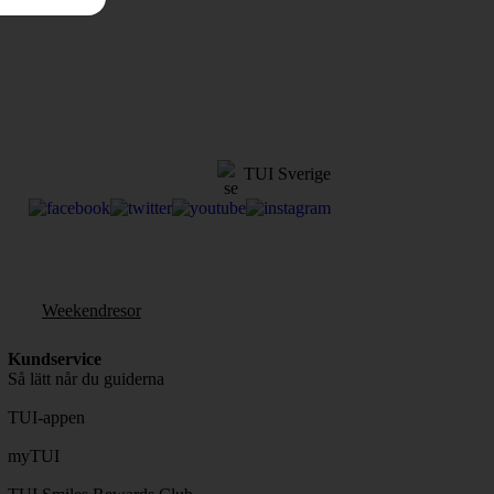
TUI Sverige
Weekendresor
Kundservice
Så lätt når du guiderna
TUI-appen
myTUI