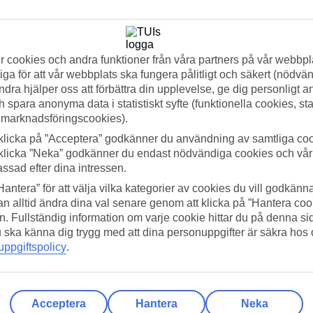
 av det milda klimatet medan du utforskar staden och dess omgivningar
 cookies och andra funktioner från våra partners på vår webbpl
ga för att vår webbplats ska fungera pålitligt och säkert (nödvä
ndra hjälper oss att förbättra din upplevelse, ge dig personligt 
h spara anonyma data i statistiskt syfte (funktionella cookies, sta
 marknadsföringscookies).
klicka på ”Acceptera” godkänner du användning av samtliga coo
klicka ”Neka” godkänner du endast nödvändiga cookies och vå
assad efter dina intressen.
Hantera” för att välja vilka kategorier av cookies du vill godkänna
n alltid ändra dina val senare genom att klicka på ”Hantera coo
n. Fullständig information om varje cookie hittar du på denna s
 du ska känna dig trygg med att dina personuppgifter är säkra hos
ppgiftspolicy
.
Acceptera
Hantera
Neka