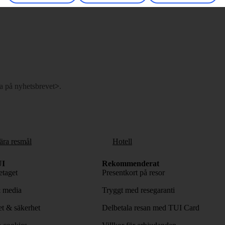
a på nyhetsbrevet
>
.
ära resmål
Hotell
I
Rekommenderat
taget
Presentkort på resor
& media
Tryggt med resegaranti
tet & säkerhet
Delbetala resan med TUI Card