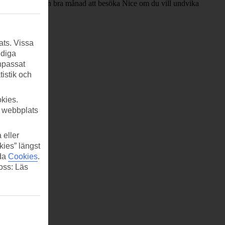
. Det är också en bra månad att besöka Nice om du vill undvika
ats. Vissa
ndiga
anpassat
tistik och
kies.
r webbplats
 eller
kies” längst
ida
Cookies
.
 oss: Läs