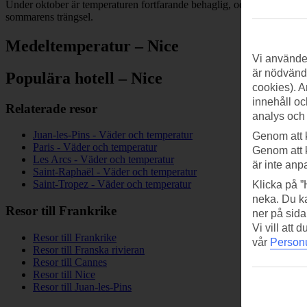
Under oktober är temperaturen fortfarande behaglig, och du kan njuta
sommarens trängsel.
Medeltemperatur – Nice
Vi använder
är nödvändi
Populära hotell – Nice
cookies). A
innehåll oc
Relaterade resor
analys och
Juan-les-Pins - Väder och temperatur
Genom att 
Paris - Väder och temperatur
Genom att 
Les Arcs - Väder och temperatur
är inte anp
Saint-Raphaël - Väder och temperatur
Saint-Tropez - Väder och temperatur
Klicka på ”
neka. Du ka
Resor till Frankrike
ner på sida
Vi vill att
Resor till Frankrike
vår
Personu
Resor till Franska rivieran
Resor till Cannes
Resor till Nice
Resor till Juan-les-Pins