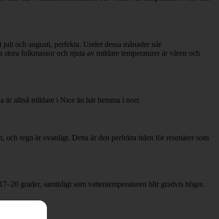
t juli och augusti, perfekta. Under dessa månader når
ka stora folkmassor och njuta av mildare temperaturer är våren och
 är alltså mildare i Nice än här hemma i norr.
 och regn är ovanligt. Detta är den perfekta tiden för resenärer som
17–20 grader, samtidigt som vattentemperaturen blir gradvis högre.