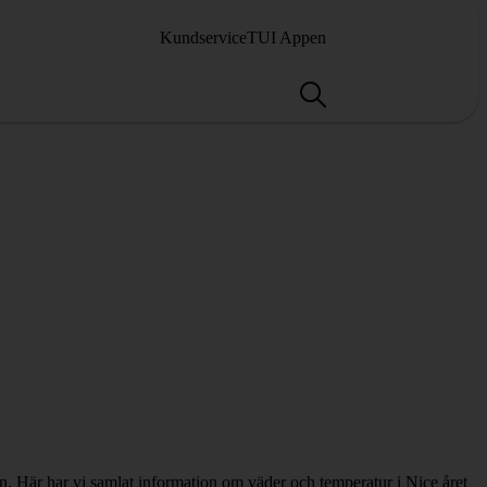
Kundservice
TUI Appen
lden. Här har vi samlat information om väder och temperatur i Nice året