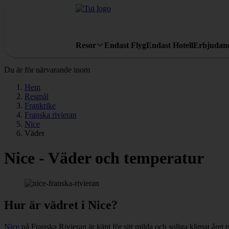
Resor
Endast Flyg
Endast Hotell
Erbjudan
Du är för närvarande inom
Hem
Resmål
Frankrike
Franska rivieran
Nice
Väder
Nice - Väder och temperatur
Hur är vädret i Nice?
Nice
på Franska Rivieran är känt för sitt milda och soliga klimat året r