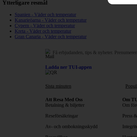
Ytterligare resmål
Spanien - Väder och temperatur
Kanarieöarna - Väder och temperatur
Cypern - Väder och temperatur
Kreta - Väder och temperatur
Gran Canaria - Väder och temperatur
Få erbjudanden, tips & nyheter.
Prenumerer
Ladda ner TUI-appen
Sista minuten
Popul
Att Resa Med Oss
Om TU
Betalning & biljetter
Om före
Reseförsäkringar
Press 
Av- och ombokningsskydd
Integri