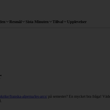
den
Resmål
Sista Minuten
Tillval
Upplevelser
r
nkrike/franska-alperna/les-arcs/
på semester? En mycket bra fråga! Väder
d.