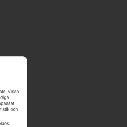
ats. Vissa
ndiga
anpassat
tistik och
kies.