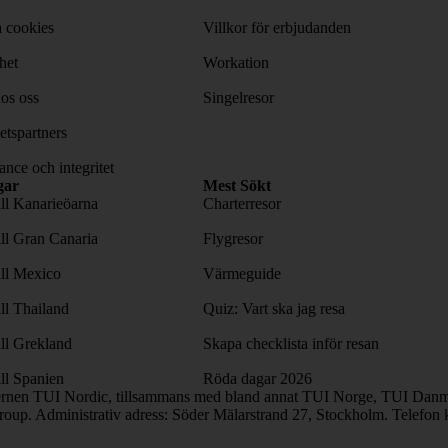
 cookies
Villkor för erbjudanden
het
Workation
os oss
Singelresor
tspartners
nce och integritet
gar
Mest Sökt
ill Kanarieöarna
Charterresor
ill Gran Canaria
Flygresor
ill Mexico
Värmeguide
ill Thailand
Quiz: Vart ska jag resa
ill Grekland
Skapa checklista inför resan
ill Spanien
Röda dagar 2026
ernen TUI Nordic, tillsammans med bland annat TUI Norge, TUI Danma
oup. Administrativ adress: Söder Mälarstrand 27, Stockholm. Telefon 