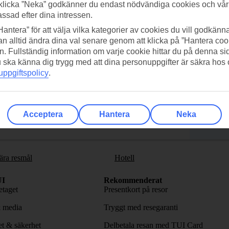
klicka ”Neka” godkänner du endast nödvändiga cookies och vå
assad efter dina intressen.
Hantera” för att välja vilka kategorier av cookies du vill godkänna
n alltid ändra dina val senare genom att klicka på ”Hantera coo
n. Fullständig information om varje cookie hittar du på denna s
adda ner TUI-appen idag!
Få erb
 du ska känna dig trygg med att dina personuppgifter är säkra hos
ppgiftspolicy
.
Scanna QR-koden med din
Pr
mobilkamera för att ladda ned
appen.
Följ o
Acceptera
Hantera
Neka
ära resmål
Hotell
I
Rekommenderat
taget
Presentkort på resor
& media
Tryggt med resegaranti
tet & säkerhet
Delbetala resan med TUI Card