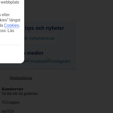
r webbplats
 eller
kies” längst
ida
Cookies
.
judanden, tips och nyheter
 oss: Läs
enumerera på nyhetsbrevet
ss i sociala medier
Weekendresor
Kundservice
Så lätt når du guiderna
TUI-appen
myTUI