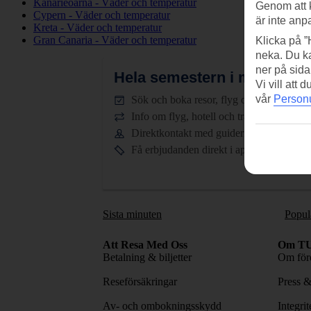
Kanarieöarna - Väder och temperatur
Genom att 
Cypern - Väder och temperatur
är inte anp
Kreta - Väder och temperatur
Gran Canaria - Väder och temperatur
Klicka på ”
neka. Du ka
ner på sida
Hela semestern i mobilen.
L
Vi vill att
vår
Personu
Sök och boka resor, flyg och hotell
Info om flyg, hotell och transfer
Direktkontakt med guiderna dygnet runt
Få erbjudanden direkt i appen
Sista minuten
Popul
Att Resa Med Oss
Om TU
Betalning & biljetter
Om före
Reseförsäkringar
Press 
Av- och ombokningsskydd
Integri