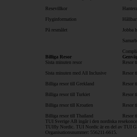
Resevillkor
Hantera
Flyginformation
Hållbar
På resmålet
Jobba h
Samarbe
Complia
Billiga Resor
Genvä
Sista minuten resor
Resor t
Sista minuten med All Inclusive
Resor t
Billiga resor till Grekland
Resor t
Billiga resor till Turkiet
Resor t
Billiga resor till Kroatien
Resor t
Billiga resor till Thailand
Resor t
TUI Sverige AB ingår i den nordiska resekonc
TUIfly Nordic. TUI Nordic är en del av TUI Gr
Organisationsnummer: 556211-6615.