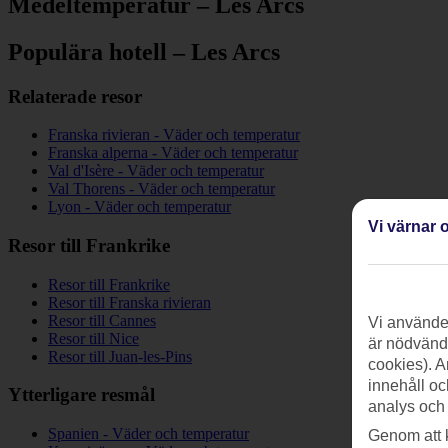
Medeltemperatur – Les Arcs
Populära hotell – Les Arcs
Relaterade resor
Franska rivieran - Väder och temperatur
Franska alperna - Väder och temperatur
Val d'Isère - Väder och temperatur
Val Thorens - Väder och temperatur
Lyon - Väder och temperatur
Vi värnar o
Resor till Frankrike
Resor till Frankrike
Resor till Franska rivieran
Resor till Cannes
Vi använder
Resor till Nice
är nödvändi
Resor till Juan-les-Pins
cookies). A
innehåll oc
Ytterligare resmål
analys och
Spanien - Väder och temperatur
Genom att 