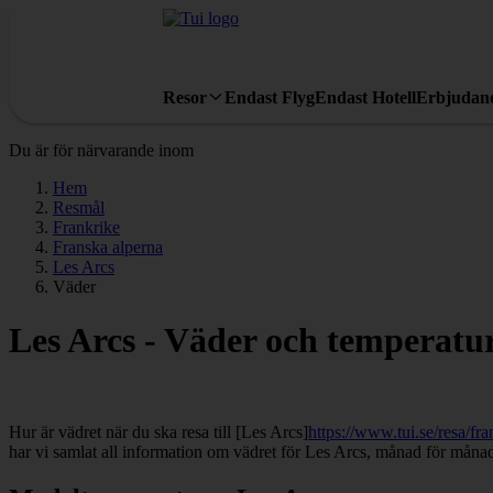
Resor
Endast Flyg
Endast Hotell
Erbjudan
Du är för närvarande inom
Hem
Resmål
Frankrike
Franska alperna
Les Arcs
Väder
Les Arcs - Väder och temperatu
Hur är vädret när du ska resa till [Les Arcs]
https://www.tui.se/resa/fra
har vi samlat all information om vädret för Les Arcs, månad för måna