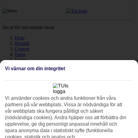
Du är för närvarande inom
Hem
Resmål
Cypern
Pafos
Väder
Vi värnar om din integritet
Pafos - Väder och temperatur
Vi använder cookies och andra funktioner från våra
Hur varmt är det när du ska
resa till Pafos
på semester? Cypern är ett
partners på vår webbplats. Vissa är nödvändiga för att
utmärkt val för dig som älskar värme och sol! Öns sydostliga läge
vår webbplats ska fungera pålitligt och säkert
gör att värmen håller i sig länge. I september och oktober är det
fortfarande sommartemperaturer, ibland även en bit in i november.
(nödvändiga cookies). Andra hjälper oss att förbättra din
Även havet är varmt långt in på hösten, perfekt för dig som gillar att
upplevelse, ge dig personligt anpassat innehåll och
bada!
spara anonyma data i statistiskt syfte (funktionella
cookies, statistik och analys och