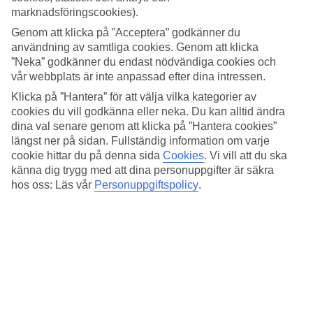
Väder, klimat och temperatur har en avgörande påverkan på din
marknadsföringscookies).
resa, oavsett om det gäller soltimmar eller vattentemperatur. Här har
vi samlat all information om vädret för Pafos, månad för månad.
Genom att klicka på ”Acceptera” godkänner du
användning av samtliga cookies. Genom att klicka
Medeltemperatur – Pafos
”Neka” godkänner du endast nödvändiga cookies och
vår webbplats är inte anpassad efter dina intressen.
Populära hotell – Pafos
Klicka på ”Hantera” för att välja vilka kategorier av
cookies du vill godkänna eller neka. Du kan alltid ändra
Relaterade resor
dina val senare genom att klicka på ”Hantera cookies”
längst ner på sidan. Fullständig information om varje
Ayia Napa - Väder och temperatur
cookie hittar du på denna sida
Cookies
.
Vi vill att du ska
Spanien - Väder och temperatur
känna dig trygg med att dina personuppgifter är säkra
Kanarieöarna - Väder och temperatur
hos oss: Läs vår
Personuppgiftspolicy
.
Cypern - Väder och temperatur
Kreta - Väder och temperatur
Resor till Cypern
Resor till Cypern
Resor till Ayia Napa
Resor till Pafos
Ytterligare resmål