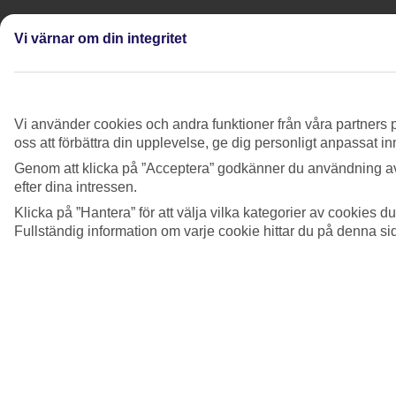
Se mer information
Vi värnar om din integritet
Jag behöver kontakta ett partnerflygbolag
angående min TUI-bokning – får jag
fortfarande prioriterad service när jag ringer
eller chattar med dem?
Vi använder cookies och andra funktioner från våra partners p
oss att förbättra din upplevelse, ge dig personligt anpassat i
Se mer information
Genom att klicka på ”Acceptera” godkänner du användning av
Jag fick aldrig förmånen jag vann i Pack Your
efter dina intressen.
Bags-spelet. Vad gör jag?
Klicka på ”Hantera” för att välja vilka kategorier av cookies 
Fullständig information om varje cookie hittar du på denna s
Se mer information
Jag har ett klagomål på TUI Smiles Rewards
Club.
Se mer information
Jag har problem med att lösa in en
partnerförmån – vad ska jag göra?