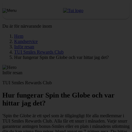
Du är för närvarande inom
Hem
Kundservice
Inför resan
TUI Smiles Rewards Club
Hur fungerar Spin the Globe och var hittar jag det?
Inför resan
TUI Smiles Rewards Club
Hur fungerar Spin the Globe och var
hittar jag det?
'Spin the Globe är ett spel som är tillgängligt för alla medlemmar i
TUI Smiles Rewards Club. Alla får ett snurr i månaden. Varje snurr
garanterar antingen bonus-Smiles eller en plats i månadens utlottning
där du kan vinna fina priser, bland annat en 7-nätters resa. Du hittar