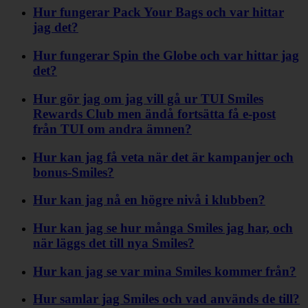
Hur fungerar Pack Your Bags och var hittar
jag det?
Hur fungerar Spin the Globe och var hittar jag
det?
Hur gör jag om jag vill gå ur TUI Smiles
Rewards Club men ändå fortsätta få e-post
från TUI om andra ämnen?
Hur kan jag få veta när det är kampanjer och
bonus-Smiles?
Hur kan jag nå en högre nivå i klubben?
Hur kan jag se hur många Smiles jag har, och
när läggs det till nya Smiles?
Hur kan jag se var mina Smiles kommer från?
Hur samlar jag Smiles och vad används de till?