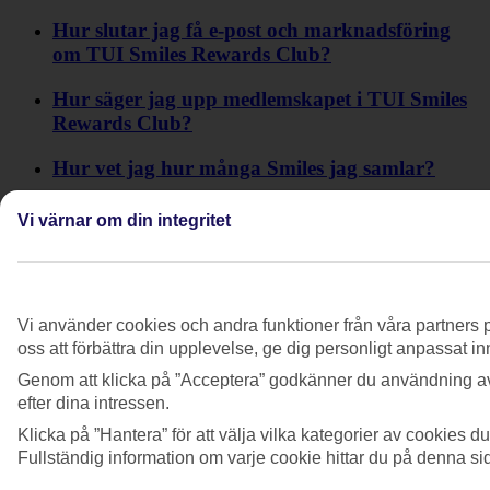
Hur slutar jag få e-post och marknadsföring
om TUI Smiles Rewards Club?
Hur säger jag upp medlemskapet i TUI Smiles
Rewards Club?
Hur vet jag hur många Smiles jag samlar?
Hur vet jag om jag kan använda en rabattkod
Vi värnar om din integritet
från TUI Smiles Rewards Club?
Jag behöver kontakta ett partnerflygbolag
angående min TUI-bokning – får jag
Vi använder cookies och andra funktioner från våra partners p
fortfarande prioriterad service när jag ringer
oss att förbättra din upplevelse, ge dig personligt anpassat i
eller chattar med dem?
Genom att klicka på ”Acceptera” godkänner du användning av
Jag fick aldrig förmånen jag vann i Pack Your
efter dina intressen.
Bags-spelet. Vad gör jag?
Klicka på ”Hantera” för att välja vilka kategorier av cookies 
Fullständig information om varje cookie hittar du på denna s
Jag har ett klagomål på TUI Smiles Rewards
Club.