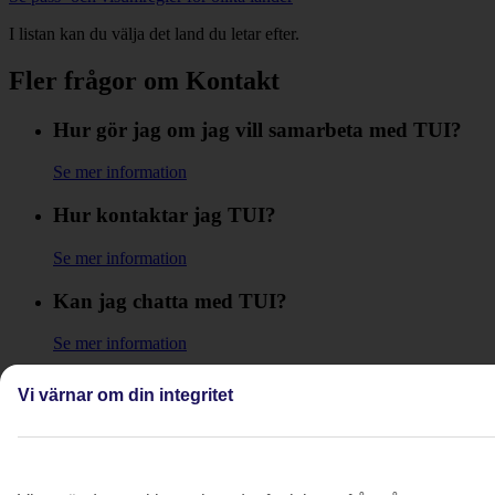
I listan kan du välja det land du letar efter.
Fler frågor om Kontakt
Hur gör jag om jag vill samarbeta med TUI?
Se mer information
Hur kontaktar jag TUI?
Se mer information
Kan jag chatta med TUI?
Se mer information
Kan jag skicka e-post till TUI?
Vi värnar om din integritet
Se mer information
Varför fungerar inte TUI-appen?