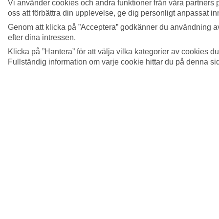
Vi använder cookies och andra funktioner från våra partners p
Se mer information
oss att förbättra din upplevelse, ge dig personligt anpassat i
Visa mer
Genom att klicka på ”Acceptera” godkänner du användning av
efter dina intressen.
Klicka på ”Hantera” för att välja vilka kategorier av cookies 
Fullständig information om varje cookie hittar du på denna s