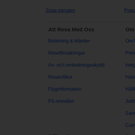
Sista minuten
Popu
Att Resa Med Oss
Om 
Betalning & biljetter
Om f
Reseförsäkringar
Pres
Av- och ombokningsskydd
Inte
Resevillkor
Hant
Flyginformation
Håll
På resmålet
Jobb
Sama
Comp