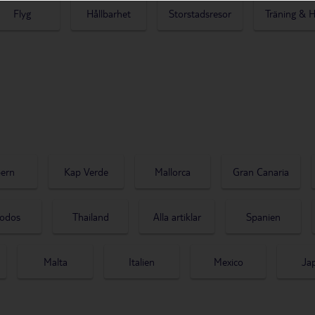
Flyg
Hållbarhet
Storstadsresor
Träning & H
ern
Kap Verde
Mallorca
Gran Canaria
odos
Thailand
Alla artiklar
Spanien
Malta
Italien
Mexico
Ja