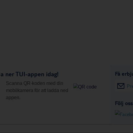
a ner TUI-appen idag!
Få erbj
Scanna QR-koden med din
Pr
mobilkamera för att ladda ned
appen.
Följ os