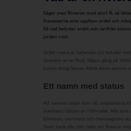
Säger man Rivieran med stort R, så tänke
fransoserna som uppfann ordet och mång
Så vad betyder ordet och varifrån komme
jorden runt.
Ordet riviera är italienska och betyder he
stranden av en flod). Någon gång på 1600
kusten kring Genua. Alltså delvis samma 
Ett namn med status
Att namnet sedan kom att omplanteras til
överklass i början av 1900-talet. Alla som 
klimatets, ostronens och champagnens sku
Snart hade alla hört talas om Rivieran me