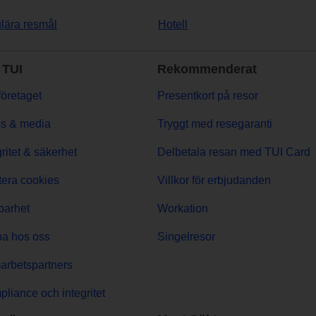
lära resmål
Hotell
TUI
Rekommenderat
öretaget
Presentkort på resor
s & media
Tryggt med resegaranti
gritet & säkerhet
Delbetala resan med TUI Card
era cookies
Villkor för erbjudanden
barhet
Workation
a hos oss
Singelresor
rbetspartners
liance och integritet