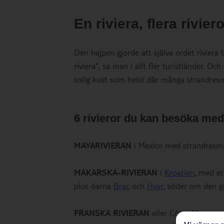
En riviera, flera riviero
Den hajpen gjorde att själva ordet riviera b
riviera”, sa man i allt fler turistländer. Oc
solig kust som helst där många strandresm
6 rivieror du kan besöka med
MAYARIVIERAN
i Mexico med strandres
MAKARSKA-RIVIERAN
i
Kroatien
, med e
plus öarna
Brac
och
Hvar
, söder om den 
FRANSKA RIVIERAN
eller Côte d’Azur, 