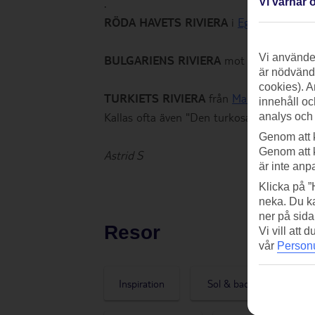
.
Vi värnar o
RÖDA HAVETS RIVIERA
i
Egypten
med bl
Vi använder
BULGARIENS RIVIERA
mot Svarta havet
är nödvändi
cookies). A
TURKIETS RIVIERA
från
Marmariskusten
innehåll oc
Kallas ofta även "Den turkosa kusten".
analys och
Genom att 
Genom att 
Astrid S
är inte anp
Klicka på ”
neka. Du ka
ner på sida
Resor
Vi vill att
vår
Personu
Inspiration
Sol & bad
Reseti