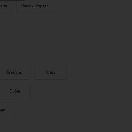
älsa
Reseskildringar
Grekland
Kreta
Dubai
pan