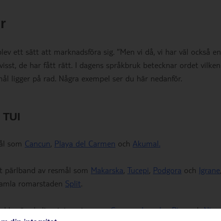
r
lev ett sätt att marknadsföra sig. ”Men vi då, vi har väl också en
h visst, de har fått rätt. I dagens språkbruk betecknar ordet vilken
ål ligger på rad. Några exempel ser du här nedanför.
 TUI
mål som
Cancun
,
Playa del Carmen
och
Akumal.
tt pärlband av resmål som
Makarska
,
Tucepi
,
Podgora
och
Igrane
gamla romarstaden
Split
.
med berömda livsnjutarorter som
Cannes
,
Juan-les-Pins
och
Nice