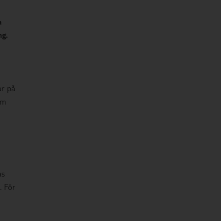
a
ng.
ar på
om
as
. För