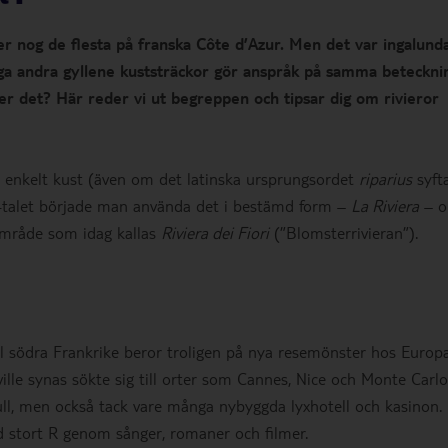
r nog de flesta på franska Côte d’Azur. Men det var ingalund
a andra gyllene kuststräckor gör anspråk på samma beteckni
r det? Här reder vi ut begreppen och tipsar dig om rivieror
lt enkelt kust (även om det latinska ursprungsordet
riparius
syft
-talet började man använda det i bestämd form –
La Riviera
– 
område som idag kallas
Riviera dei Fiori
(”Blomsterrivieran”).
l södra Frankrike beror troligen på nya resemönster hos Europ
ville synas sökte sig till orter som Cannes, Nice och Monte Carlo
ll, men också tack vare många nybyggda lyxhotell och kasinon.
d stort R genom sånger, romaner och filmer.