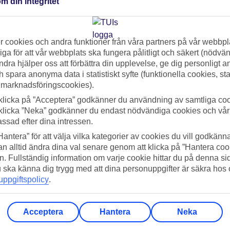
m din integritet
and annat
Hurghada
,
El Gouna
,
Makadi Bay
och
Marsa Alam
.
 cookies och andra funktioner från våra partners på vår webbpl
 med resmålen
Sunny Beach
,
Nessebar
,
Obzor
och flera andra.
ga för att vår webbplats ska fungera pålitligt och säkert (nödvä
ndra hjälper oss att förbättra din upplevelse, ge dig personligt 
innanför de grekiska öarna i Egeiska havet till
Antalya
och
Alan
h spara anonyma data i statistiskt syfte (funktionella cookies, sta
 marknadsföringscookies).
klicka på ”Acceptera” godkänner du användning av samtliga coo
klicka ”Neka” godkänner du endast nödvändiga cookies och vå
assad efter dina intressen.
Hantera” för att välja vilka kategorier av cookies du vill godkänna
n alltid ändra dina val senare genom att klicka på ”Hantera coo
n. Fullständig information om varje cookie hittar du på denna s
 du ska känna dig trygg med att dina personuppgifter är säkra hos
ppgiftspolicy
.
ps & Packlistor
Hotelltips
Resa med barn
Mat & 
Acceptera
Hantera
Neka