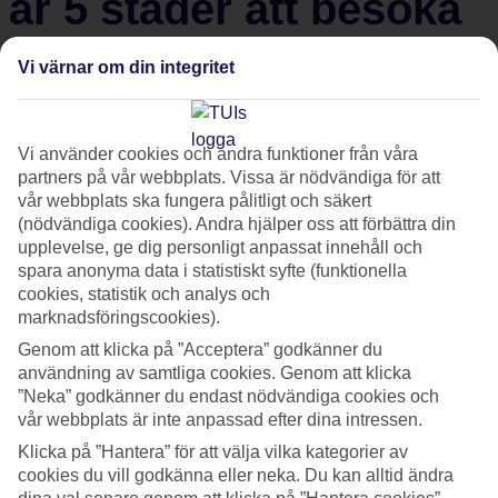
är 5 städer att besöka
Sicilien, den största ön i Medelhavet, är en skattkista av
Vi värnar om din integritet
historia, kultur och naturskönhet. Här är en guide till de
viktigaste städerna som du bör besöka på denna magiska ö.
Vi använder cookies och andra funktioner från våra
partners på vår webbplats. Vissa är nödvändiga för att
Palermo
vår webbplats ska fungera pålitligt och säkert
(nödvändiga cookies). Andra hjälper oss att förbättra din
upplevelse, ge dig personligt anpassat innehåll och
Palermo
,
Siciliens
huvudstad, är en pulserande metropol fylld
spara anonyma data i statistiskt syfte (funktionella
av historiska skatter, imponerande arkitektur och livliga
cookies, statistik och analys och
marknadsföringscookies).
marknader. Utforska den magnifika interiören i Palermos
katedral, beundra de mosaikklädda väggarna i Norman
Genom att klicka på ”Acceptera” godkänner du
användning av samtliga cookies. Genom att klicka
Palace och Palatine Chapel, och se en föreställning på Teatro
”Neka” godkänner du endast nödvändiga cookies och
Massimo. En tur till Ballarò-marknaden ger dig en smak av
vår webbplats är inte anpassad efter dina intressen.
stadens autentiska atmosfär, medan Quattro Canti fascinerar
Klicka på ”Hantera” för att välja vilka kategorier av
med sin symmetriska skönhet.
cookies du vill godkänna eller neka. Du kan alltid ändra