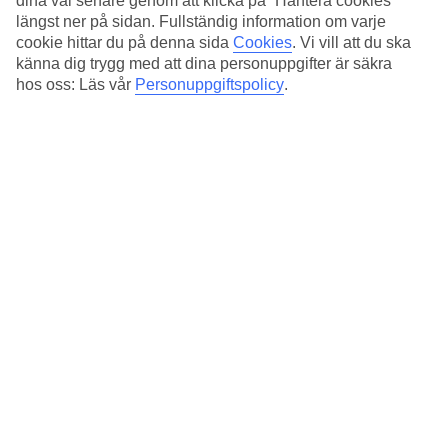
dina val senare genom att klicka på ”Hantera cookies”
längst ner på sidan. Fullständig information om varje
cookie hittar du på denna sida
Cookies
.
Vi vill att du ska
känna dig trygg med att dina personuppgifter är säkra
hos oss: Läs vår
Personuppgiftspolicy
.
Besök hamnen i Palermo på Sicilien
Catania
Vid foten av den aktiva vulkanen Etna ligger
Catania
, en stad
som är känd för sin barockarkitektur och dramatiska
landskap. Utforska Catanias katedral och den livliga Piazza