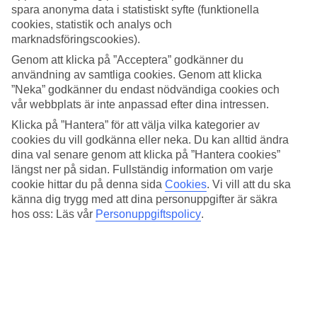
För den som vill fördjupa sig i stadens historia är museet
spara anonyma data i statistiskt syfte (funktionella
Rynek Underground
, beläget under Klädeshallen, väl värt ett
cookies, statistik och analys och
marknadsföringscookies).
besök. Här får du en inblick i hur livet såg ut i Krakow under
Genom att klicka på ”Acceptera” godkänner du
medeltiden – en upplevelse som är lika lärorik som
användning av samtliga cookies. Genom att klicka
spännande.
”Neka” godkänner du endast nödvändiga cookies och
vår webbplats är inte anpassad efter dina intressen.
Boka upplevelser i gamla stan i Krakow
Klicka på ”Hantera” för att välja vilka kategorier av
cookies du vill godkänna eller neka. Du kan alltid ändra
dina val senare genom att klicka på ”Hantera cookies”
längst ner på sidan. Fullständig information om varje
cookie hittar du på denna sida
Cookies
.
Vi vill att du ska
känna dig trygg med att dina personuppgifter är säkra
hos oss: Läs vår
Personuppgiftspolicy
.