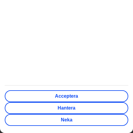
Resor till Thailand
Billiga resor till Turkiet
Resor till Grekland
Billiga resor till Kroatien
Resor till Spanien
Billiga resor till Thailand
Mest Sökt
Populära Artiklar
Charterresor
Packlista för solsemestern
Flygresor
Flyga med barnvagn
Värmeguide
Kort flygtid till värmen i
vinter
Quiz: Vart ska jag resa
Billiga länder att semestra i
Acceptera
Skapa checklista inför
5 billiga weekendstäder i
Hantera
resan
Europa
Röda dagar 2026
Neka
Kan man dricka vattnet
utomlands?