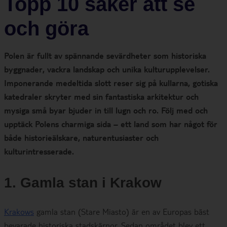
Topp 10 saker att se
och göra
Polen är fullt av spännande sevärdheter som historiska
byggnader, vackra landskap och unika kulturupplevelser.
Imponerande medeltida slott reser sig på kullarna, gotiska
katedraler skryter med sin fantastiska arkitektur och
mysiga små byar bjuder in till lugn och ro. Följ med och
upptäck Polens charmiga sida – ett land som har något för
både historieälskare, naturentusiaster och
kulturintresserade.
1. Gamla stan i Krakow
Krakows
gamla stan (Stare Miasto) är en av Europas bäst
bevarade historiska stadskärnor. Sedan området blev ett