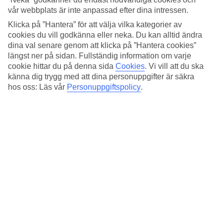
TUI har resor till alla fem öar!
vår webbplats är inte anpassad efter dina intressen.
Klicka på ”Hantera” för att välja vilka kategorier av
cookies du vill godkänna eller neka. Du kan alltid ändra
1. Sicilien
dina val senare genom att klicka på ”Hantera cookies”
längst ner på sidan. Fullständig information om varje
cookie hittar du på denna sida
Cookies
.
Vi vill att du ska
Med hela
25 703 km²
kniper
Sicilien
hem platsen som
känna dig trygg med att dina personuppgifter är säkra
Medelhavets största ö. En ö full av kultur, historia och
hos oss: Läs vår
Personuppgiftspolicy
.
romantiska småstäder. Besök en vingård, vandra upp till
vulkanen Etna, eller slå dig ner på en restaurang med utsikt
över vulkanen. Missa inte att besöka byn Forza d’Agro där
delar av filmen Gudfadern spelades in!