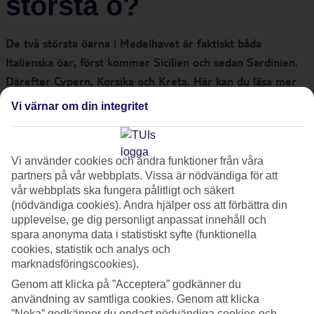
största ö?
De två största öarna i Medelhavet är faktiskt båda
Italienska öar, först kommer Sicilien och sedan Sardinien.
Därefter Cypern, Korsika och Kreta. Här kan du läsa mer
om öarna, hur stora de är och fördelar med att välja en
Vi värnar om din integritet
stor ö på din nästa resa!
Fördelarna att åka till en stor ö är många. Framför allt finns
Vi använder cookies och andra funktioner från våra
partners på vår webbplats. Vissa är nödvändiga för att
det mycket mer att se och uppleva än på en liten ö.
vår webbplats ska fungera pålitligt och säkert
Dessutom finns det oftast fler flygavgångar att välja mellan
(nödvändiga cookies). Andra hjälper oss att förbättra din
och många fler hotell! Och även om du väljer en stor ö, kan
upplevelse, ge dig personligt anpassat innehåll och
du hitta små mysiga genuina byar och dina egna
spara anonyma data i statistiskt syfte (funktionella
cookies, statistik och analys och
smultronställen.
marknadsföringscookies).
Genom att klicka på ”Acceptera” godkänner du
Medelhavets största öar – topp 5
användning av samtliga cookies. Genom att klicka
”Neka” godkänner du endast nödvändiga cookies och