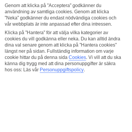
Genom att klicka på ”Acceptera” godkänner du
Golf Son Antem
användning av samtliga cookies. Genom att klicka
Antal hål: 36, två 18-hålsbanor
”Neka” godkänner du endast nödvändiga cookies och
Bantyp: Park
vår webbplats är inte anpassad efter dina intressen.
Greenfee: Ca 790:-
Klicka på ”Hantera” för att välja vilka kategorier av
cookies du vill godkänna eller neka. Du kan alltid ändra
dina val senare genom att klicka på ”Hantera cookies”
Alicante
längst ner på sidan. Fullständig information om varje
cookie hittar du på denna sida
Cookies
.
Vi vill att du ska
Costa Blanca
och
Alicante
är ett av de populäraste resmålen
känna dig trygg med att dina personuppgifter är säkra
hos oss: Läs vår
Personuppgiftspolicy
.
bland svenska golfare. Här finns golfbanor från Benidorm i
norr till La Manga som ligger 1,5 timme söder om Alicante.
La Manga är en 22 km smal landsremsa som bara är några
hundra meter bred. Längs båda sidorna finns stränder och
ett bra utbud av mysiga restauranger. Ett tips är
restaurangen San Antonio.
Golf i Alicante