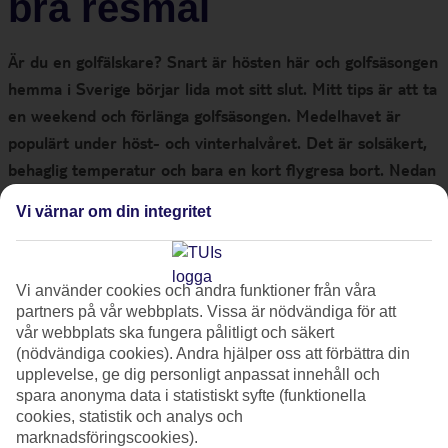
bra resmål
Är du en golfälskare? Snart är hösten här och golfsäsongen
hemma i Sverige börjar lida mot sitt slut. Mitt tips är att ta
en weekend och förlänga golfsäsongen. Medelhavet är
populärt under höst- och vinterhalvåret. Det är solsäkert,
behaglig temperatur och bara en kort flygresa bort. Nedan
listar jag resmål med golfbanor som håller hög klass och
Vi värnar om din integritet
dessutom får du tips på det bästa boendet
Golf på Mallorca
Vi använder cookies och andra funktioner från våra
partners på vår webbplats. Vissa är nödvändiga för att
vår webbplats ska fungera pålitligt och säkert
Golf Son Gual
(nödvändiga cookies). Andra hjälper oss att förbättra din
Antal hål: 18
upplevelse, ge dig personligt anpassat innehåll och
Bantyp: Linksbana, park
spara anonyma data i statistiskt syfte (funktionella
Greenfee: Ca 980–1170:-
cookies, statistik och analys och
marknadsföringscookies).