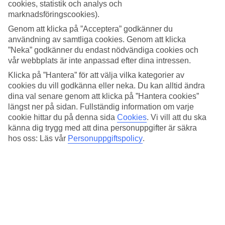
4.5/5
cookies, statistik och analys och
Standard
marknadsföringscookies).
4.2/5
Genom att klicka på ”Acceptera” godkänner du
Om hotellet
användning av samtliga cookies. Genom att klicka
”Neka” godkänner du endast nödvändiga cookies och
vår webbplats är inte anpassad efter dina intressen.
4*
Officiell klassificering
Klicka på ”Hantera” för att välja vilka kategorier av
cookies du vill godkänna eller neka. Du kan alltid ändra
Det 4-stjärniga hotellet Provident Doral at The Blue i Miami är ett
dina val senare genom att klicka på ”Hantera cookies”
hotell med bar, frukostbuffé och WiFi. På hotellet kan du njuta av
längst ner på sidan. Fullständig information om varje
både massage och bastu. Är barnen med på resan finns
barnklubb/miniklubb. På området finns det parkeringsmöjligheter.
cookie hittar du på denna sida
Cookies
.
Vi vill att du ska
Hotellet hade sin senaste renovering år 2010. Följande kreditkort
känna dig trygg med att dina personuppgifter är säkra
accepteras på hotellet: American Express, Diners Club, Mastercard
hos oss: Läs vår
Personuppgiftspolicy
.
och Visa.
Snabbfakta
Bad/strand
22,3 km
Utomhuspool
Ja
Restaurang/Bar