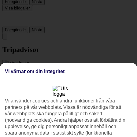
Föregående
Nästa
Visa bildgalleri
Föregående
Nästa
Tripadvisor
4.2/5
Vi värnar om din integritet
Betyg av
4.2 / 5
från
1669 omdömen
Renlighet
4.4/5
Läge
Vi använder cookies och andra funktioner från våra
4/5
partners på vår webbplats. Vissa är nödvändiga för att
Rum
vår webbplats ska fungera pålitligt och säkert
4.5/5
(nödvändiga cookies). Andra hjälper oss att förbättra din
Service
upplevelse, ge dig personligt anpassat innehåll och
4.2/5
Sovkvalitet
spara anonyma data i statistiskt syfte (funktionella