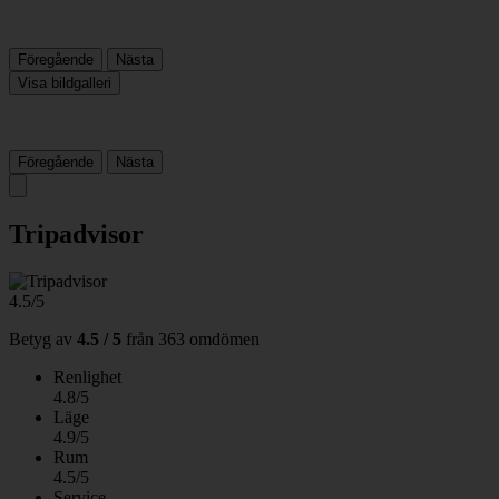
Föregående
Nästa
Visa bildgalleri
Föregående
Nästa
Tripadvisor
4.5/5
Betyg av
4.5 / 5
från
363 omdömen
Renlighet
4.8/5
Läge
4.9/5
Rum
4.5/5
Service