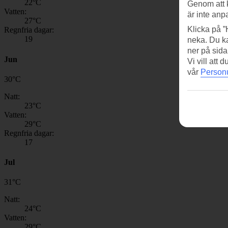
22
°C
Genom att 
Vatten:
är inte anp
27
°C
Klicka på ”
Regnfria dagar:
19
neka. Du ka
ner på sida
Jun
Vi vill att
vår
Personu
30
°
C
Natt:
23
°C
Vatten:
29
°C
Regnfria dagar:
17
Jul
31
°
C
Natt:
24
°C
Vatten:
29
°C