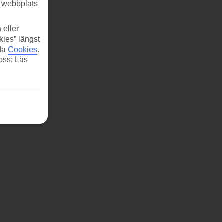
r webbplats
 eller
kies” längst
ida
Cookies
.
 oss: Läs