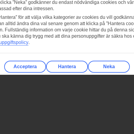
klicka ”Neka” godkänner du endast nödvändiga cookies och vå
assad efter dina intressen.
Hantera” för att välja vilka kategorier av cookies du vill godkänna
n alltid ändra dina val senare genom att klicka på ”Hantera coo
n. Fullständig information om varje cookie hittar du på denna s
 du ska känna dig trygg med att dina personuppgifter är säkra hos
ppgiftspolicy
.
Acceptera
Hantera
Neka