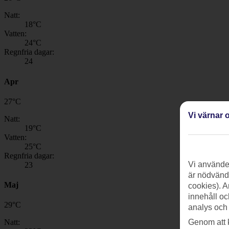
Natt:
18
°C
Vatten:
24
°C
Regnfria dagar:
24
Apr
27
°
C
Vi värnar o
Natt:
19
°C
Vatten:
25
°C
Regnfria dagar:
Vi använder
23
är nödvändi
Maj
cookies). A
innehåll oc
29
°
C
analys och
Genom att 
Natt: