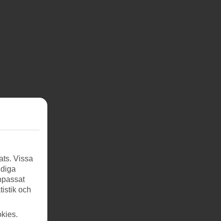
ats. Vissa
ndiga
anpassat
tistik och
kies.