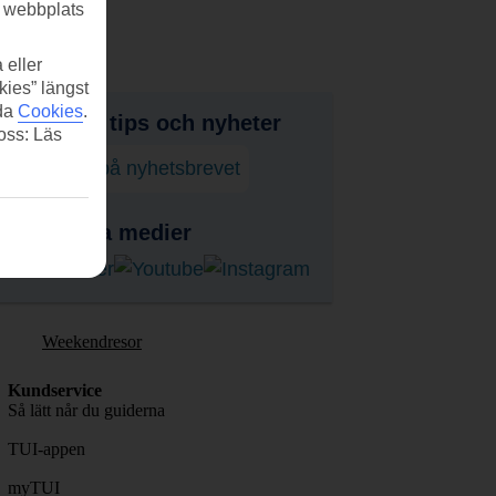
r webbplats
 eller
kies” längst
ida
Cookies
.
judanden, tips och nyheter
 oss: Läs
enumerera på nyhetsbrevet
ss i sociala medier
Weekendresor
Kundservice
Så lätt når du guiderna
TUI-appen
myTUI