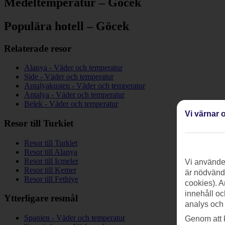
Medeltemperatur – Göcek
Populära hotell – Göcek
Relaterade resor
Alanya - Väder och temperatur
Side - Väder och temperatur
Antalyakusten - Väder och temperatur
Antalya - Väder och temperatur
Belek - Väder och temperatur
Vi värnar o
Resor till Turkiet
Resor till Turkiet
Resor till Alanya
Resor till Içmeler
Vi använder
Resor till Kemer
är nödvändi
Resor till Fethiye
cookies). A
innehåll oc
Ytterligare resmål
analys och
Spanien - Väder och temperatur
Genom att 