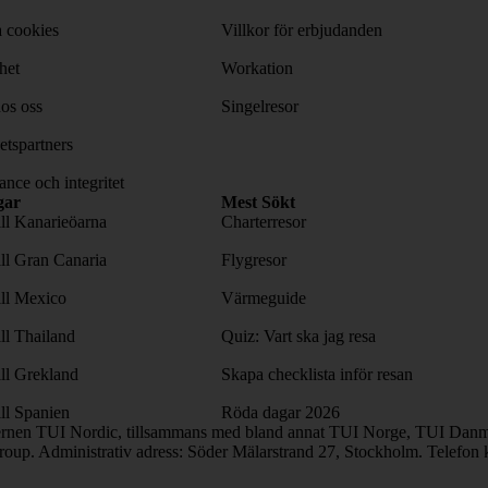
 cookies
Villkor för erbjudanden
het
Workation
os oss
Singelresor
tspartners
nce och integritet
gar
Mest Sökt
ill Kanarieöarna
Charterresor
ill Gran Canaria
Flygresor
ill Mexico
Värmeguide
ill Thailand
Quiz: Vart ska jag resa
ill Grekland
Skapa checklista inför resan
ill Spanien
Röda dagar 2026
ernen TUI Nordic, tillsammans med bland annat TUI Norge, TUI Danma
oup. Administrativ adress: Söder Mälarstrand 27, Stockholm. Telefon 