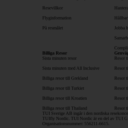
Resevillkor
Hantera
Flyginformation
Hållbar
På resmålet
Jobba h
Samarbe
Complia
Billiga Resor
Genvä
Sista minuten resor
Resor t
Sista minuten med All Inclusive
Resor t
Billiga resor till Grekland
Resor t
Billiga resor till Turkiet
Resor t
Billiga resor till Kroatien
Resor t
Billiga resor till Thailand
Resor t
TUI Sverige AB ingår i den nordiska resekonc
TUIfly Nordic. TUI Nordic är en del av TUI Gr
Organisationsnummer: 556211-6615.