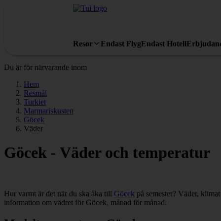
Resor
Endast Flyg
Endast Hotell
Erbjudan
Du är för närvarande inom
Hem
Resmål
Turkiet
Marmariskusten
Göcek
Väder
Göcek - Väder och temperatur
Hur varmt är det när du ska åka till
Göcek
på semester? Väder, klimat 
information om vädret för Göcek, månad för månad.