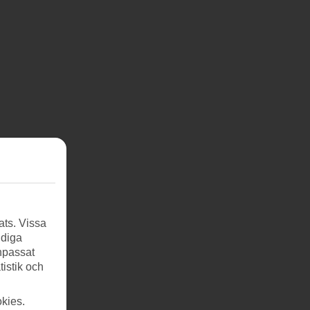
ats. Vissa
ndiga
anpassat
tistik och
kies.