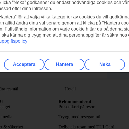
klicka ”Neka” godkänner du endast nödvändiga cookies och vå
assad efter dina intressen.
Hantera” för att välja vilka kategorier av cookies du vill godkänna
n alltid ändra dina val senare genom att klicka på ”Hantera coo
n. Fullständig information om varje cookie hittar du på denna s
adda ner TUI-appen idag!
Få erb
 du ska känna dig trygg med att dina personuppgifter är säkra hos
ppgiftspolicy
.
Scanna QR-koden med din
Pr
mobilkamera för att ladda ned
appen.
Följ o
Acceptera
Hantera
Neka
ära resmål
Hotell
I
Rekommenderat
taget
Presentkort på resor
& media
Tryggt med resegaranti
tet & säkerhet
Delbetala resan med TUI Card