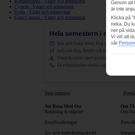
Kanarieöarna - Väder och temperatur
Genom att 
Cypern - Väder och temperatur
är inte anp
Kreta - Väder och temperatur
Gran Canaria - Väder och temperatur
Klicka på ”
neka. Du ka
ner på sida
Hela semestern i mobilen.
L
Vi vill att
vår
Personu
Sök och boka resor, flyg och hotell
Info om flyg, hotell och transfer
Direktkontakt med guiderna dygnet runt
Få erbjudanden direkt i appen
Sista minuten
Popul
Att Resa Med Oss
Om TU
Betalning & biljetter
Om före
Reseförsäkringar
Press 
Av- och ombokningsskydd
Integri