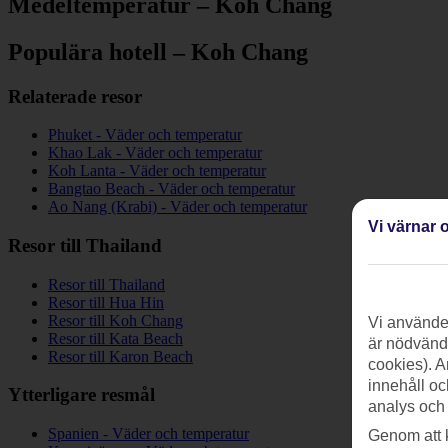
Medeltemperatur – Koh Chang
Populära hotell – Koh Chang
Relaterade resor
Phuket - Väder och temperatur
Khao Lak - Väder och temperatur
Koh Lanta - Väder och temperatur
Bangtao Beach - Väder och temperatur
Ao Nang (Krabi) - Väder och temperatur
Vi värnar o
Resor till Thailand
Resor till Thailand
Resor till Hua Hin
Resor till Koh Chang
Vi använder
Resor till Kata Beach
är nödvändi
Resor till Karon Beach
cookies). A
innehåll oc
Ytterligare resmål
analys och
Spanien - Väder och temperatur
Genom att 