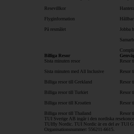
Resevillkor
Hantera
Flyginformation
Hållbar
På resmålet
Jobba h
Samarbe
Complia
Billiga Resor
Genvä
Sista minuten resor
Resor t
Sista minuten med All Inclusive
Resor t
Billiga resor till Grekland
Resor t
Billiga resor till Turkiet
Resor t
Billiga resor till Kroatien
Resor t
Billiga resor till Thailand
Resor t
TUI Sverige AB ingår i den nordiska resekonc
TUIfly Nordic. TUI Nordic är en del av TUI Gr
Organisationsnummer: 556211-6615.