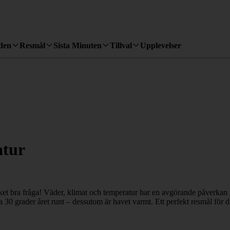
den
Resmål
Sista Minuten
Tillval
Upplevelser
atur
t bra fråga! Väder, klimat och temperatur har en avgörande påverkan på 
 30 grader året runt – dessutom är havet varmt. Ett perfekt resmål för 