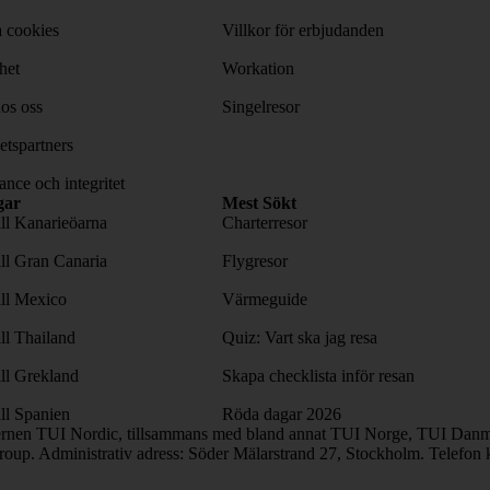
 cookies
Villkor för erbjudanden
het
Workation
os oss
Singelresor
tspartners
nce och integritet
gar
Mest Sökt
ill Kanarieöarna
Charterresor
ill Gran Canaria
Flygresor
ill Mexico
Värmeguide
ill Thailand
Quiz: Vart ska jag resa
ill Grekland
Skapa checklista inför resan
ill Spanien
Röda dagar 2026
ernen TUI Nordic, tillsammans med bland annat TUI Norge, TUI Danma
oup. Administrativ adress: Söder Mälarstrand 27, Stockholm. Telefon 