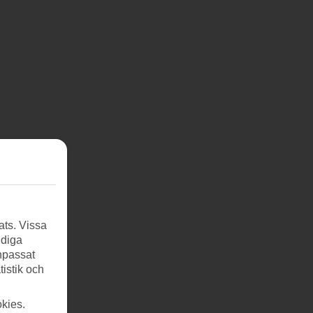
ats. Vissa
ndiga
anpassat
tistik och
kies.