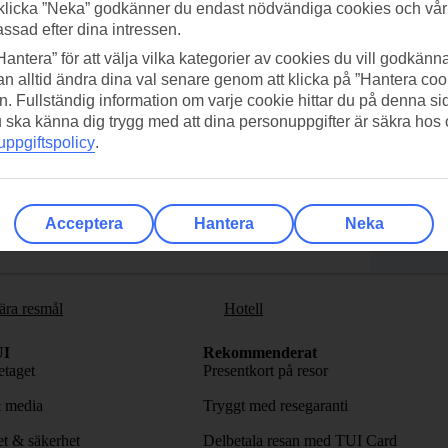
klicka ”Neka” godkänner du endast nödvändiga cookies och vå
assad efter dina intressen.
Hantera” för att välja vilka kategorier av cookies du vill godkänna
n alltid ändra dina val senare genom att klicka på ”Hantera coo
n. Fullständig information om varje cookie hittar du på denna s
adda ner TUI-appen idag!
Få erb
 du ska känna dig trygg med att dina personuppgifter är säkra hos
ppgiftspolicy
.
Scanna QR-koden med din
Pr
mobilkamera för att ladda ned
appen.
Följ o
Acceptera
Hantera
Neka
ära resmål
Hotell
I
Rekommenderat
taget
Presentkort på resor
& media
Tryggt med resegaranti
tet & säkerhet
Delbetala resan med TUI Card