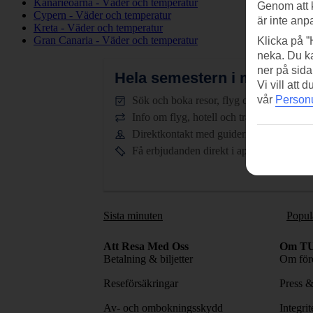
Kanarieöarna - Väder och temperatur
Genom att 
Cypern - Väder och temperatur
är inte anp
Kreta - Väder och temperatur
Gran Canaria - Väder och temperatur
Klicka på ”
neka. Du ka
ner på sida
Hela semestern i mobilen.
L
Vi vill att
vår
Personu
Sök och boka resor, flyg och hotell
Info om flyg, hotell och transfer
Direktkontakt med guiderna dygnet runt
Få erbjudanden direkt i appen
Sista minuten
Popul
Att Resa Med Oss
Om TU
Betalning & biljetter
Om före
Reseförsäkringar
Press 
Av- och ombokningsskydd
Integri