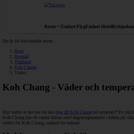
Resor
Endast Flyg
Endast Hotell
Erbjudan
Du är för närvarande inom
Hem
Resmål
Thailand
Koh Chang
Väder
Koh Chang - Väder och temper
Hur varmt är det när du ska
resa till Koh Chang
på semester? En mycke
Koh Chang har ett varmt klimat med dagstemperaturer i luften på cirka
vädret för Koh Chang, månad för månad.