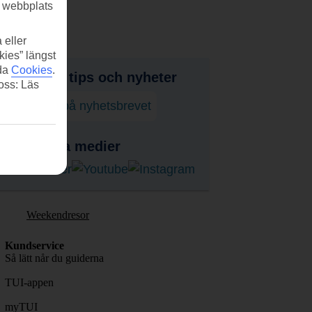
r webbplats
 eller
kies” längst
ida
Cookies
.
judanden, tips och nyheter
 oss: Läs
enumerera på nyhetsbrevet
ss i sociala medier
Weekendresor
Kundservice
Så lätt når du guiderna
TUI-appen
myTUI