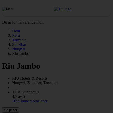
Du är för närvarande inom
Hem
Resa
Tanzania
Zanzibar
Nungwi
Riu Jambo
Riu Jambo
RIU
Hotels & Resorts
Nungwi, Zanzibar, Tanzania
TUIs Kundbetyg:
4.7 av 5
1055 kundrecensioner
Se priser