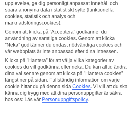
upplevelse, ge dig personligt anpassat innehåll och
du kan varva lata pooldagar med salta dopp i havet. På hotellet
väntar fyra pooler varav en har en swim-up bar. För de allra yngsta
spara anonyma data i statistiskt syfte (funktionella
gästerna finns en barnpool. Du kan även strosa runt i trädgården
cookies, statistik och analys och
som är omgiven av växter och vajande palmer.
marknadsföringscookies).
Spa och aktiviteter
Genom att klicka på ”Acceptera” godkänner du
användning av samtliga cookies. Genom att klicka
Riu Jambo erbjuder flera sporter och aktiviteter, du kan bland annat
”Neka” godkänner du endast nödvändiga cookies och
spela beachvolley, hyra en stand up paddle board eller delta i
vår webbplats är inte anpassad efter dina intressen.
träningsklasser. För barnen finns den internationella barnklubben
Klicka på ”Hantera” för att välja vilka kategorier av
RiuLand som arrangerar lekar och skoj. Vill du koppla av lite extra
rekommenderas ett besök i hotellets spa-avdelning Renova där du
cookies du vill godkänna eller neka. Du kan alltid ändra
kan dig skämma bort dig med massage- och skönhetsbehandlingar.
dina val senare genom att klicka på ”Hantera cookies”
längst ner på sidan. Fullständig information om varje
Flera restauranger och barer
cookie hittar du på denna sida
Cookies
.
Vi vill att du ska
känna dig trygg med att dina personuppgifter är säkra
Här finns mat för alla smaklökar, du kan välja mellan flera
hos oss: Läs vår
Personuppgiftspolicy
.
restauranger och barer som ingår i All Inclusive. I
huvudrestaurangen Maisha serveras varierande bufféer med live
cooking. Du kan även variera med à la carte-middagar i någon av de
tre specialrestaurangerna. Flera gånger i veckan arrangeras
underhållning, shower och livemusik.
Antal rum : 468