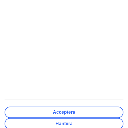
Rensa
Klar
Resmål
Rensa
Klar
Avresedatum
Må
Ti
On
To
Fr
Lö
Sö
Hur flexibelt är avresedatumet?
Endast valt datum
+/- 3 Dagar
+/- 7 Dagar
+/- 14 Dagar
Rensa
Klar
Antal resenärer
Antal rum
Välj åt mig
Acceptera
Vuxna
2
Hantera
Barn (0-17)