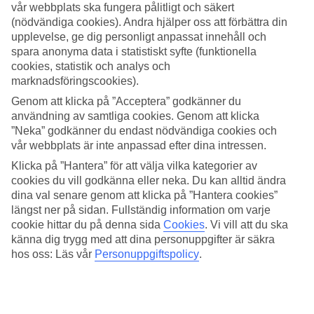
vår webbplats ska fungera pålitligt och säkert
(nödvändiga cookies). Andra hjälper oss att förbättra din
Sök
upplevelse, ge dig personligt anpassat innehåll och
spara anonyma data i statistiskt syfte (funktionella
cookies, statistik och analys och
marknadsföringscookies).
Du är för närvarande inom
Genom att klicka på ”Acceptera” godkänner du
Hem
användning av samtliga cookies. Genom att klicka
Resmål
”Neka” godkänner du endast nödvändiga cookies och
Tanzania
vår webbplats är inte anpassad efter dina intressen.
Zanzibar
Matemwe
Klicka på ”Hantera” för att välja vilka kategorier av
All Inclusive
cookies du vill godkänna eller neka. Du kan alltid ändra
dina val senare genom att klicka på ”Hantera cookies”
All Inclusive Matemwe
längst ner på sidan. Fullständig information om varje
cookie hittar du på denna sida
Cookies
.
Vi vill att du ska
känna dig trygg med att dina personuppgifter är säkra
I
Matemwe
på Zanzibars nordöstra kust kan du bo bekvämt på ett
av våra All Inclusive-hotell. En
All Inclusive-resa till Matemwe
hos oss: Läs vår
Personuppgiftspolicy
.
passar utmärkt för dig som vill göra semesterlivet ännu enklare
eftersom mat och dryck ingår på hotellet, både smidigt och bekvämt!
Här nedanför hittar du hela vårt utbud av
All Inclusive-hotell i
Matemwe
.