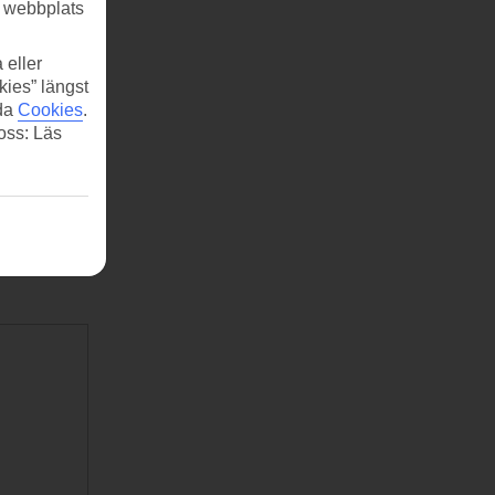
r webbplats
 eller
kies” längst
ida
Cookies
.
 oss: Läs