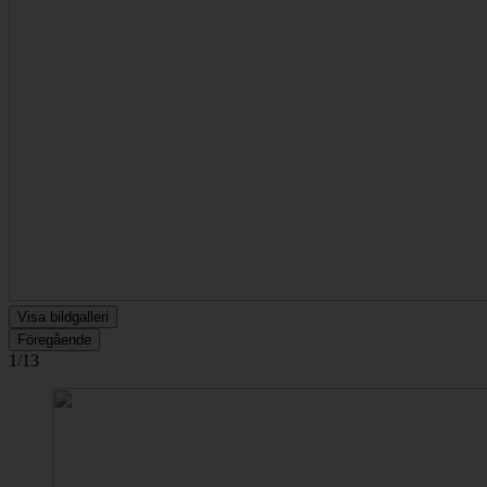
Visa bildgalleri
Föregående
1/13