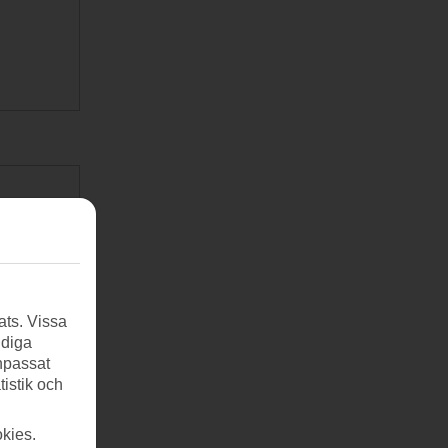
ats. Vissa
ndiga
anpassat
tistik och
kies.