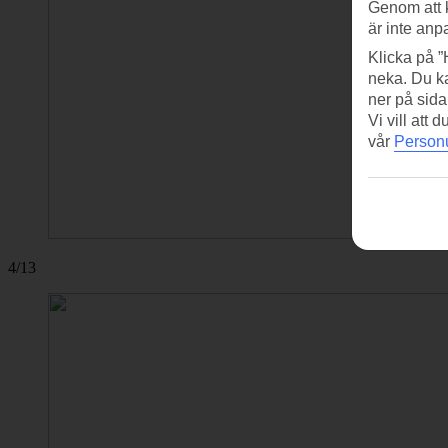
Genom att 
är inte anp
Klicka på ”
neka. Du ka
ner på sida
Vi vill att
vår
Personu
4/13