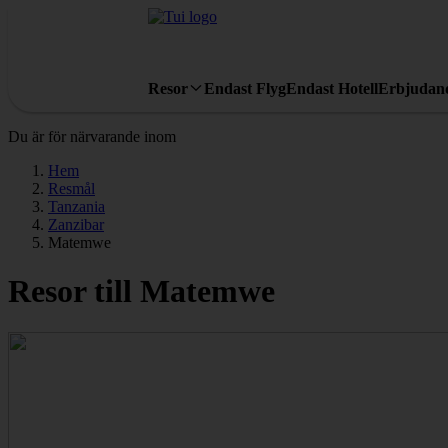
Resor
Endast Flyg
Endast Hotell
Erbjudan
Du är för närvarande inom
Hem
Resmål
Tanzania
Zanzibar
Matemwe
Resor till Matemwe