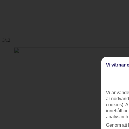
3/13
Vi värnar o
Vi använder
är nödvändi
cookies). A
innehåll oc
analys och
Genom att 