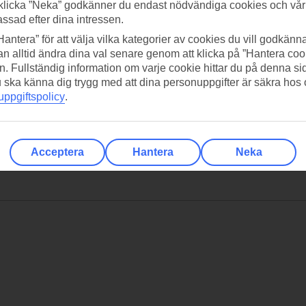
klicka ”Neka” godkänner du endast nödvändiga cookies och vå
assad efter dina intressen.
Hantera” för att välja vilka kategorier av cookies du vill godkänna
n alltid ändra dina val senare genom att klicka på ”Hantera coo
n. Fullständig information om varje cookie hittar du på denna s
 du ska känna dig trygg med att dina personuppgifter är säkra hos
ppgiftspolicy
.
Acceptera
Hantera
Neka