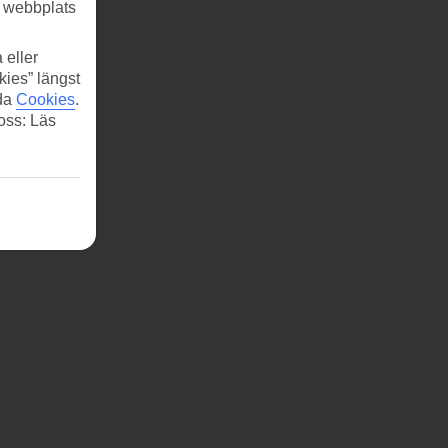
r webbplats
 eller
kies” längst
ida
Cookies
.
 oss: Läs