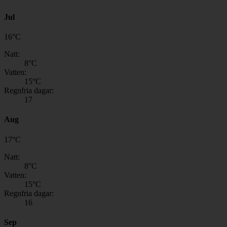
Jul
16
°
C
Natt:
8
°C
Vatten:
15
°C
Regnfria dagar:
17
Aug
17
°
C
Natt:
8
°C
Vatten:
15
°C
Regnfria dagar:
16
Sep