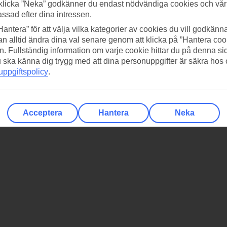
klicka ”Neka” godkänner du endast nödvändiga cookies och vå
assad efter dina intressen.
Hantera” för att välja vilka kategorier av cookies du vill godkänna
n alltid ändra dina val senare genom att klicka på ”Hantera coo
n. Fullständig information om varje cookie hittar du på denna s
 du ska känna dig trygg med att dina personuppgifter är säkra hos
ppgiftspolicy
.
Acceptera
Hantera
Neka