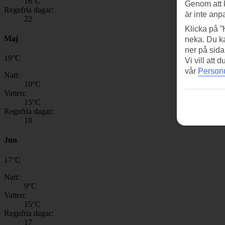
16
°C
Genom att 
Regnfria dagar:
är inte anp
22
Klicka på ”
Maj
neka. Du ka
ner på sida
19
°
C
Vi vill att
vår
Personu
Natt:
10
°C
Vatten:
15
°C
Regnfria dagar:
18
Jun
17
°
C
Natt:
9
°C
Vatten:
15
°C
Regnfria dagar:
17