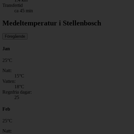
Transfertid
ca 45 min
Medeltemperatur i Stellenbosch
Föregående
Jan
25
°
C
Natt:
15
°C
Vatten:
18
°C
Regnfria dagar:
25
Feb
25
°
C
Natt: