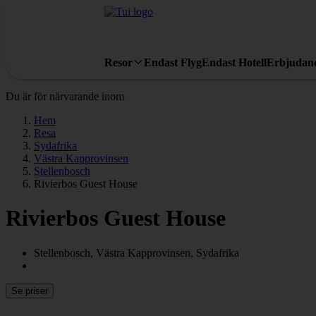
Resor
Endast Flyg
Endast Hotell
Erbjudan
Du är för närvarande inom
Hem
Resa
Sydafrika
Västra Kapprovinsen
Stellenbosch
Rivierbos Guest House
Rivierbos Guest House
Stellenbosch, Västra Kapprovinsen, Sydafrika
Se priser