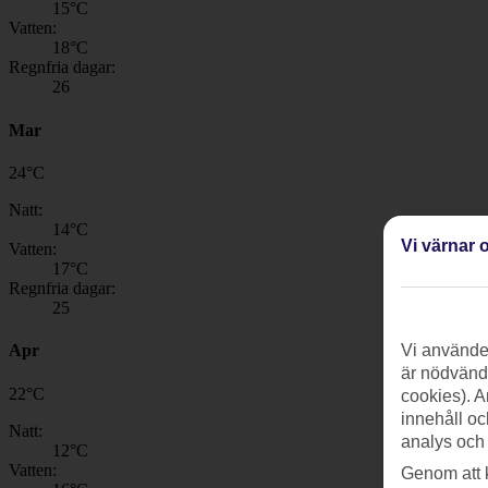
15
°C
Vatten:
18
°C
Regnfria dagar:
26
Mar
24
°
C
Natt:
14
°C
Vi värnar o
Vatten:
17
°C
Regnfria dagar:
25
Apr
Vi använder
är nödvändi
22
°
C
cookies). A
innehåll oc
Natt:
analys och
12
°C
Vatten:
Genom att 