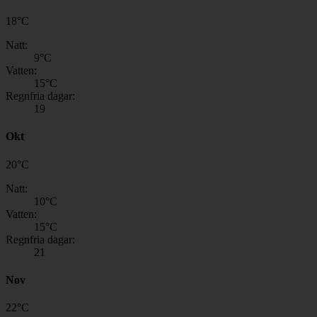
18
°
C
Natt:
9
°C
Vatten:
15
°C
Regnfria dagar:
19
Okt
20
°
C
Natt:
10
°C
Vatten:
15
°C
Regnfria dagar:
21
Nov
22
°
C