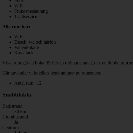
Pool
WiFi
Frukostrestaurang
Tvättservice
Alla rum har:
WiFi
Dusch, wc och hårfön
Vattenkokare
Kassafack
Vissa rum går att boka för fler än ordinarie antal, t ex ett dubbelrum 
Här använder vi hotellets benämningar av rumstyper.
Antal rum : 12
Snabbfakta
Bad/strand
30 km
Utomhuspool
Ja
Centrum
1.4 km