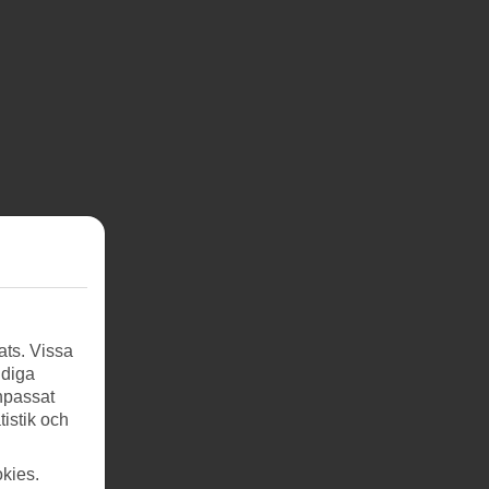
ats. Vissa
ndiga
anpassat
tistik och
kies.