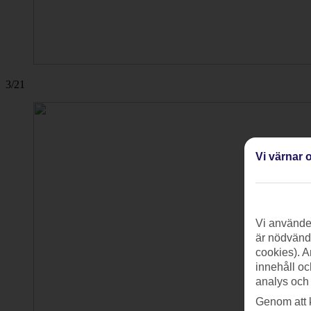
3/21
Vi värnar o
Vi använder
är nödvändi
cookies). A
innehåll oc
analys och
Genom att 