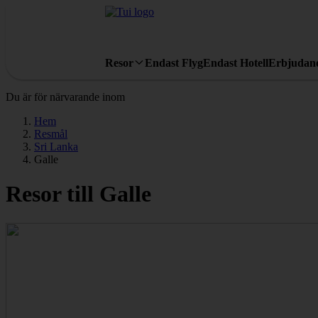
Resor
Endast Flyg
Endast Hotell
Erbjudan
Du är för närvarande inom
Hem
Resmål
Sri Lanka
Galle
Resor till Galle