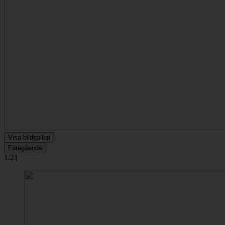
Visa bildgalleri
Föregående
1/21