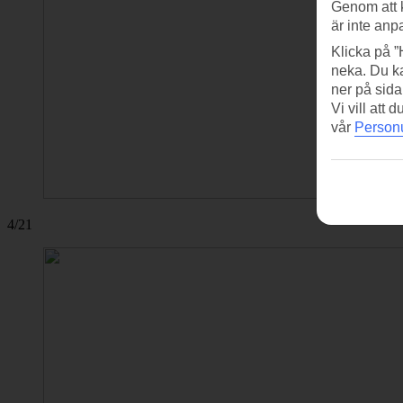
Genom att 
är inte anp
Klicka på ”
neka. Du ka
ner på sida
Vi vill att
vår
Personu
4/21