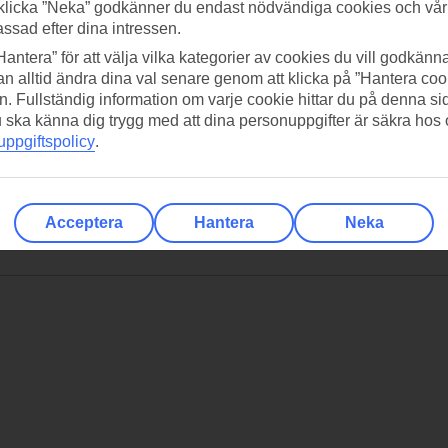
klicka ”Neka” godkänner du endast nödvändiga cookies och vå
assad efter dina intressen.
Hantera” för att välja vilka kategorier av cookies du vill godkänna
n alltid ändra dina val senare genom att klicka på ”Hantera coo
n. Fullständig information om varje cookie hittar du på denna s
 du ska känna dig trygg med att dina personuppgifter är säkra hos
ppgiftspolicy
.
Acceptera
Hantera
Neka