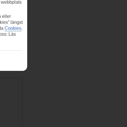
r webbplats
 eller
kies” längst
ida
Cookies
.
 oss: Läs