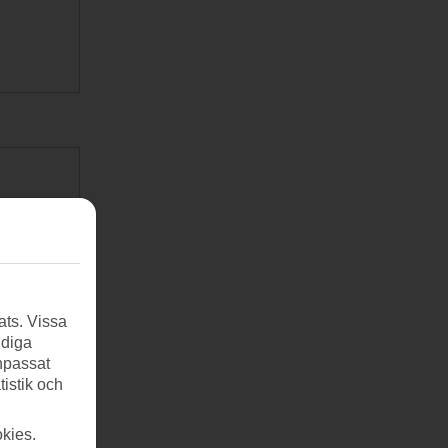
ats. Vissa
ndiga
anpassat
tistik och
kies.