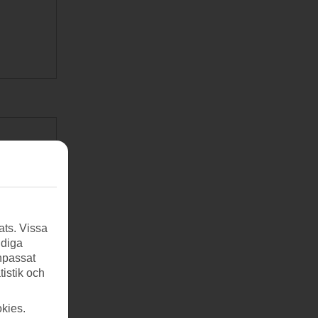
ats. Vissa
ndiga
anpassat
tistik och
kies.