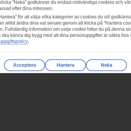
klicka ”Neka” godkänner du endast nödvändiga cookies och vå
assad efter dina intressen.
Hantera” för att välja vilka kategorier av cookies du vill godkänna
n alltid ändra dina val senare genom att klicka på ”Hantera coo
n. Fullständig information om varje cookie hittar du på denna s
 du ska känna dig trygg med att dina personuppgifter är säkra hos
ppgiftspolicy
.
Acceptera
Hantera
Neka