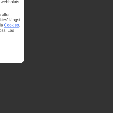
r webbplats
 eller
kies” längst
ida
Cookies
.
 oss: Läs