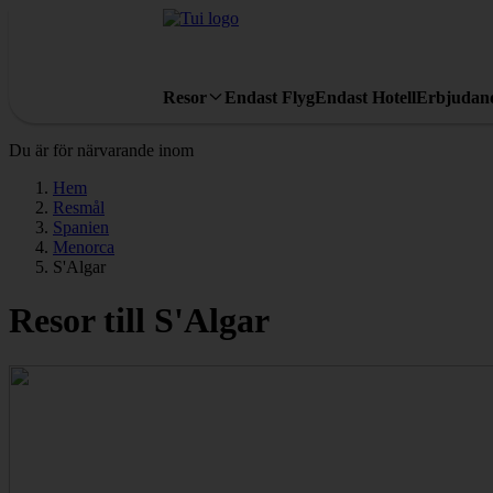
Resor
Endast Flyg
Endast Hotell
Erbjudan
Du är för närvarande inom
Hem
Resmål
Spanien
Menorca
S'Algar
Resor till S'Algar