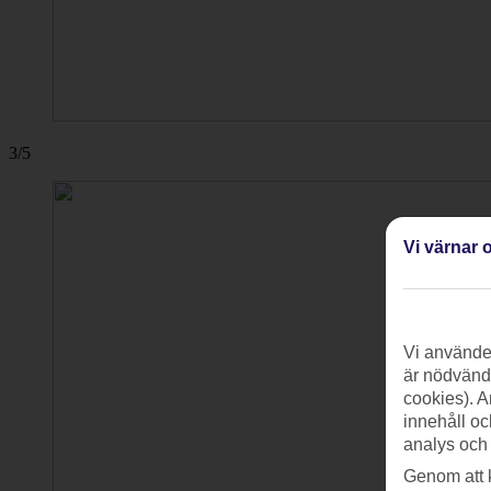
3/5
Vi värnar o
Vi använder
är nödvändi
cookies). A
innehåll oc
analys och
Genom att 