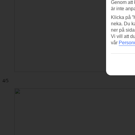
Genom att 
är inte anp
Klicka på ”
neka. Du ka
ner på sida
Vi vill att
vår
Personu
4/5