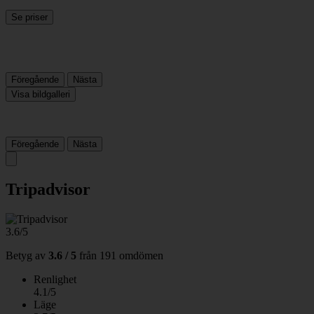
Se priser
Föregående
Nästa
Visa bildgalleri
Föregående
Nästa
Tripadvisor
3.6/5
Betyg av
3.6 / 5
från
191 omdömen
Renlighet
4.1/5
Läge