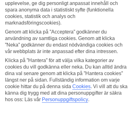
hotell skapat för ljusa stunder där det är lätt att umgås tillsammans.
upplevelse, ge dig personligt anpassat innehåll och
spara anonyma data i statistiskt syfte (funktionella
På TUI BLUE Village Las Pitas bor du i en lugnare del med avskilt
cookies, statistik och analys och
läge och gröna omgivningar, samtidigt har du nära till det stora
marknadsföringscookies).
poolområdet och alla aktiviteter – här möts verkligen kontraster som
lugnt och lekfullt. Resorten är uppbyggd som en egen liten by och
Genom att klicka på ”Acceptera” godkänner du
oavsett vilket TUI BLUE Village-hotell du bor på har du tillgång till
användning av samtliga cookies. Genom att klicka
hela resortens faciliteter.
”Neka” godkänner du endast nödvändiga cookies och
vår webbplats är inte anpassad efter dina intressen.
Välj mellan två poolområden
Klicka på ”Hantera” för att välja vilka kategorier av
När du blir sugen på att ta ett dopp kan du välja mellan det stora
cookies du vill godkänna eller neka. Du kan alltid ändra
poolområdet på TUI BLUE Village Orquidea eller det mindre på
dina val senare genom att klicka på ”Hantera cookies”
TUI BLUE Village Playa Feliz. Luta dig tillbaka med en bra bok i
längst ner på sidan. Fullständig information om varje
en solstol eller häng tillsammans vid poolen.
cookie hittar du på denna sida
Cookies
.
Vi vill att du ska
känna dig trygg med att dina personuppgifter är säkra
Lägenheter med balkong eller terrass
hos oss: Läs vår
Personuppgiftspolicy
.
Hotellet har ett högt läge och trappor leder upp till området. Välj
mellan en- och tvårumslägenheter som är utrustade med pentry och
plats för upp till fyra personer. Lägenheterna har utsikt över
omgivningarna och på gräsmattan framför byggnaden kan barnen
leka.