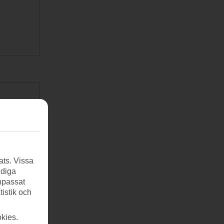
ats. Vissa
ndiga
anpassat
tistik och
kies.