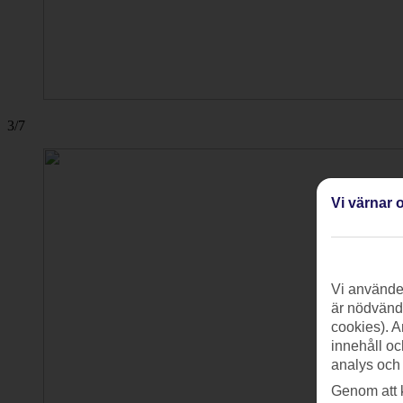
3/7
Vi värnar o
Vi använder
är nödvändi
cookies). A
innehåll oc
analys och
Genom att 