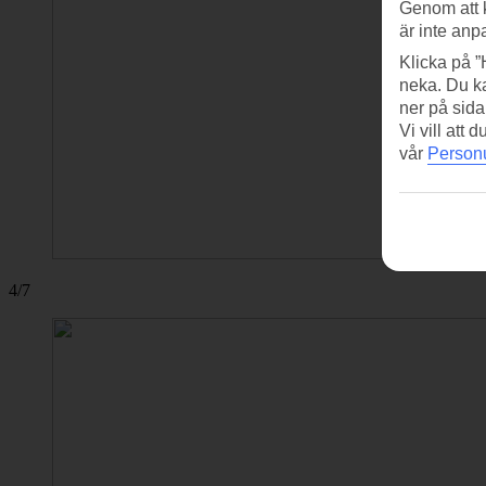
Genom att 
är inte anp
Klicka på ”
neka. Du ka
ner på sida
Vi vill att
vår
Personu
4/7