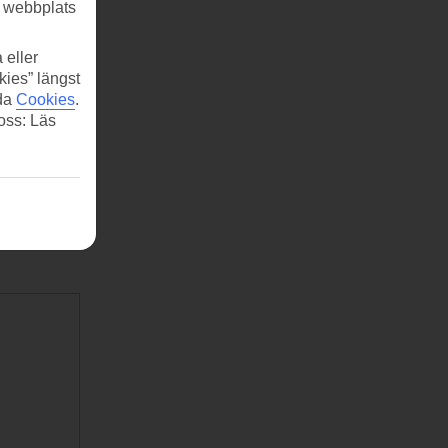
r webbplats
 eller
kies” längst
ida
Cookies
.
 oss: Läs