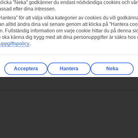
klicka ”Neka” godkänner du endast nödvändiga cookies och vå
assad efter dina intressen.
Hantera” för att välja vilka kategorier av cookies du vill godkänna
n alltid ändra dina val senare genom att klicka på ”Hantera coo
n. Fullständig information om varje cookie hittar du på denna s
 du ska känna dig trygg med att dina personuppgifter är säkra hos
ppgiftspolicy
.
Acceptera
Hantera
Neka