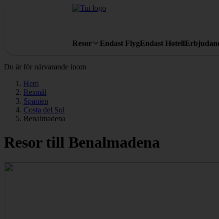
Resor
Endast Flyg
Endast Hotell
Erbjudan
Du är för närvarande inom
Hem
Resmål
Spanien
Costa del Sol
Benalmadena
Resor till Benalmadena