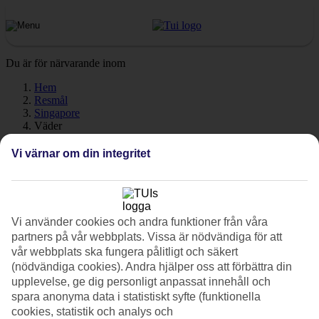
Du är för närvarande inom
Hem
Resmål
Singapore
Väder
Vi värnar om din integritet
Singapore - Väder och
temperatur
Vi använder cookies och andra funktioner från våra
partners på vår webbplats. Vissa är nödvändiga för att
Hur varmt är det när du ska åka till Singapore på semester? En
vår webbplats ska fungera pålitligt och säkert
mycket bra fråga! Väder, klimat och temperatur har en avgörande
(nödvändiga cookies). Andra hjälper oss att förbättra din
påverkan på din resa, oavsett om det gäller soltimmar eller
upplevelse, ge dig personligt anpassat innehåll och
vattentemperatur. Här har vi samlat all information om vädret för
spara anonyma data i statistiskt syfte (funktionella
Singapore, månad för månad.
cookies, statistik och analys och