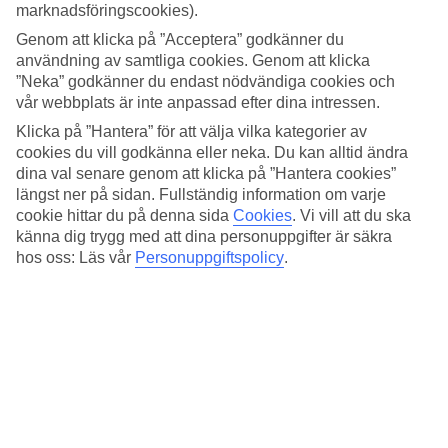
Medeltemperatur – Singapore
marknadsföringscookies).
Genom att klicka på ”Acceptera” godkänner du
Populära hotell – Singapore
användning av samtliga cookies. Genom att klicka
”Neka” godkänner du endast nödvändiga cookies och
Relaterade resor
vår webbplats är inte anpassad efter dina intressen.
Klicka på ”Hantera” för att välja vilka kategorier av
Singapore - Väder och temperatur
cookies du vill godkänna eller neka. Du kan alltid ändra
Spanien - Väder och temperatur
dina val senare genom att klicka på ”Hantera cookies”
Kanarieöarna - Väder och temperatur
längst ner på sidan. Fullständig information om varje
Resor till Singapore
cookie hittar du på denna sida
Cookies
.
Vi vill att du ska
känna dig trygg med att dina personuppgifter är säkra
Resor till Singapore
hos oss: Läs vår
Personuppgiftspolicy
.
Sista Minuten Singapore
Hotell Singapore
Resor till Singapore
Ytterligare resmål
Gran Canaria - Väder och temperatur
Kreta - Väder och temperatur
Grekland - Väder och temperatur
Cypern - Väder och temperatur