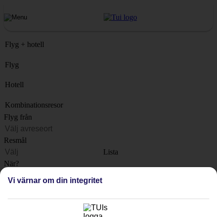
Flyg + hotell
Flyg
Hotell
Kombinationsresor
Flyg från
Resmål
Lista
När?
Vi värnar om din integritet
Hur länge?
1 vecka
Antal resenärer