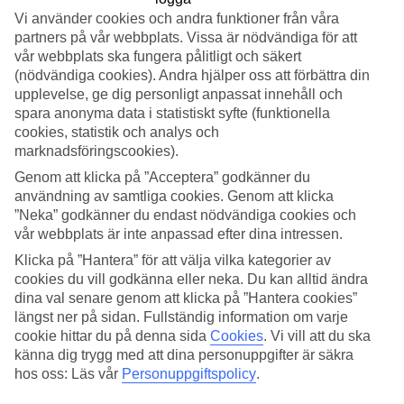
Vi använder cookies och andra funktioner från våra
Sök
partners på vår webbplats. Vissa är nödvändiga för att
vår webbplats ska fungera pålitligt och säkert
(nödvändiga cookies). Andra hjälper oss att förbättra din
upplevelse, ge dig personligt anpassat innehåll och
Du är för närvarande inom
spara anonyma data i statistiskt syfte (funktionella
cookies, statistik och analys och
Hem
marknadsföringscookies).
Resmål
Marocko
Genom att klicka på ”Acceptera” godkänner du
Billiga resor
användning av samtliga cookies. Genom att klicka
”Neka” godkänner du endast nödvändiga cookies och
Billiga resor till Marocko
vår webbplats är inte anpassad efter dina intressen.
Klicka på ”Hantera” för att välja vilka kategorier av
Här hittar du alla våra billiga
resor till Marocko
. Vi erbjuder
cookies du vill godkänna eller neka. Du kan alltid ändra
prisvärda hotell där du kan uppleva landets fascinerande kultur,
dina val senare genom att klicka på ”Hantera cookies”
färgstarka basarer och vackra stränder utan att spendera för mycket.
längst ner på sidan. Fullständig information om varje
Att boka en billig resa till Marocko ger dig chansen att njuta av
cookie hittar du på denna sida
Cookies
.
Vi vill att du ska
orientaliska smaker, historiska sevärdheter och spännande äventyr
känna dig trygg med att dina personuppgifter är säkra
till ett riktigt bra pris.
hos oss: Läs vår
Personuppgiftspolicy
.
Hotelltips