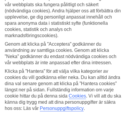
vår webbplats ska fungera pålitligt och säkert
Sök
(nödvändiga cookies). Andra hjälper oss att förbättra din
upplevelse, ge dig personligt anpassat innehåll och
spara anonyma data i statistiskt syfte (funktionella
cookies, statistik och analys och
marknadsföringscookies).
Du är för närvarande inom
Genom att klicka på ”Acceptera” godkänner du
Hem
användning av samtliga cookies. Genom att klicka
Resmål
Marocko
”Neka” godkänner du endast nödvändiga cookies och
Agadir
vår webbplats är inte anpassad efter dina intressen.
Sista Minuten
Klicka på ”Hantera” för att välja vilka kategorier av
cookies du vill godkänna eller neka. Du kan alltid ändra
Sista Minuten Agadir
dina val senare genom att klicka på ”Hantera cookies”
längst ner på sidan. Fullständig information om varje
Här hittar du våra sista minuten-resor som Agadir har att erbjuda.
cookie hittar du på denna sida
Cookies
.
Vi vill att du ska
Smidiga och billiga paketresor som tar dig till värmen. På vissa av
känna dig trygg med att dina personuppgifter är säkra
våra sista minuten-resor ingår
All Inclusive
medan andra
hos oss: Läs vår
Personuppgiftspolicy
.
erbjudanden är av mer avskalad karaktär - här finns något för alla
smaker och plånböcker.
Hotelltips