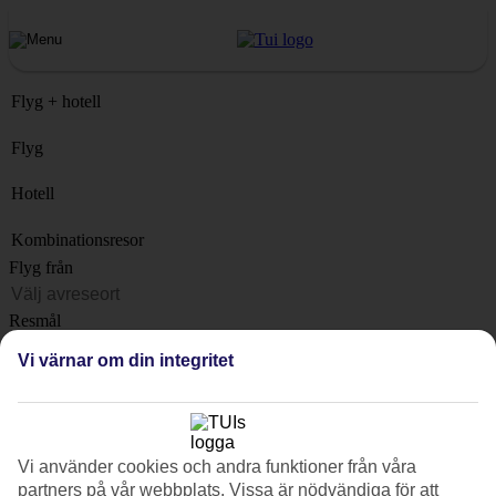
Flyg + hotell
Flyg
Hotell
Kombinationsresor
Flyg från
Resmål
Lista
Vi värnar om din integritet
När?
Hur länge?
1 vecka
Vi använder cookies och andra funktioner från våra
Antal resenärer
partners på vår webbplats. Vissa är nödvändiga för att