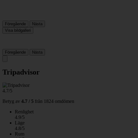
Föregående
Nästa
Visa bildgalleri
Föregående
Nästa
Tripadvisor
4.7/5
Betyg av
4.7 / 5
från
1824 omdömen
Renlighet
4.9/5
Läge
4.8/5
Rum