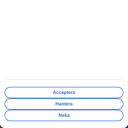
Få erbjudanden direkt i appen
Ladda ner TUI-appen här
Läs mer om TUI-appen här
Få erbjudanden, tips och nyheter
Prenumerera på nyhetsbrevet
Följ oss i sociala medier
Acceptera
Sista minuten
Hantera
Populära resmål
Neka
Hotell