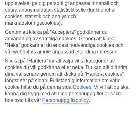
upplevelse, ge dig personligt anpassat innehåll och
Välj mellan dopp i hotellets pool eller i det turkosblå vattnet som
kantar öns vita stränder. Från poolen har du utsikt över havet och
spara anonyma data i statistiskt syfte (funktionella
runt om står solsängar att koppla av i. Om du blir törstig kan du
cookies, statistik och analys och
simma fram till poolbaren och beställa något svalkande. För de
marknadsföringscookies).
yngre gästerna finns en barnpool. Efter en dag på stranden passar
det perfekt att unna sig en massagebehandling i hotellets spa.
Genom att klicka på ”Acceptera” godkänner du
användning av samtliga cookies. Genom att klicka
Gym, paddelsurfing och snorkling
”Neka” godkänner du endast nödvändiga cookies och
vår webbplats är inte anpassad efter dina intressen.
Förutom att besöka hotellets gym kan du testa paddelsurfing (SUP),
Klicka på ”Hantera” för att välja vilka kategorier av
låna snorkelutrustning och paddla kajak. Ett aktivitetsprogram för
alla åldrar erbjuds dag- och kvällstid. Barnen kan även roa sig i den
cookies du vill godkänna eller neka. Du kan alltid ändra
internationella barnklubben. På kvällarna ordnas shower och
dina val senare genom att klicka på ”Hantera cookies”
livemusik.
längst ner på sidan. Fullständig information om varje
cookie hittar du på denna sida
Cookies
.
Vi vill att du ska
All Inclusive dygnet runt
känna dig trygg med att dina personuppgifter är säkra
hos oss: Läs vår
Personuppgiftspolicy
.
På Riu Atoll behöver du aldrig gå hungrig, det finns något att äta
och dricka under dygnets alla timmar. Utöver bufférestaurangen som
har temakvällar tre gånger i veckan finns också två à la carte-
restauranger, en som serverar grillat och en med italienska rätter. När
kvällen kommer kan du luta dig tillbaka i loungebaren
Boduberu
för
att njuta av solnedgången.