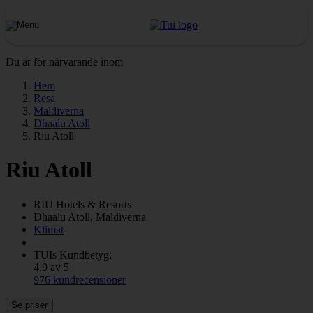
Du är för närvarande inom
Hem
Resa
Maldiverna
Dhaalu Atoll
Riu Atoll
Riu Atoll
RIU
Hotels & Resorts
Dhaalu Atoll, Maldiverna
Klimat
TUIs Kundbetyg:
4.9 av 5
976 kundrecensioner
Se priser