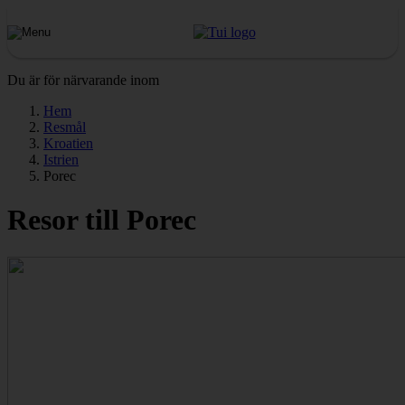
Du är för närvarande inom
Hem
Resmål
Kroatien
Istrien
Porec
Resor till Porec