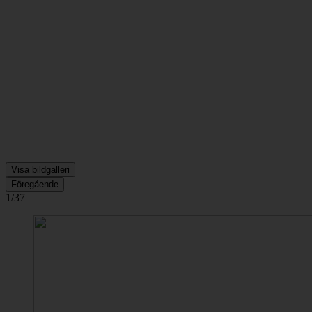
Visa bildgalleri
Föregående
1/37