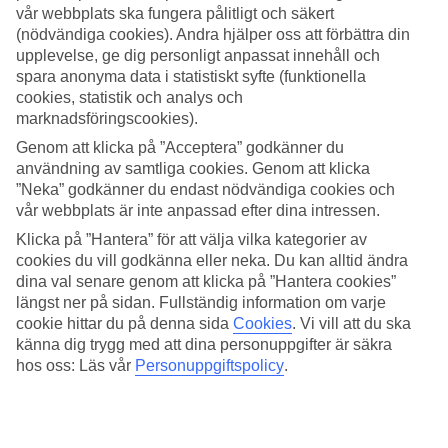
vår webbplats ska fungera pålitligt och säkert
Sök
(nödvändiga cookies). Andra hjälper oss att förbättra din
upplevelse, ge dig personligt anpassat innehåll och
spara anonyma data i statistiskt syfte (funktionella
cookies, statistik och analys och
marknadsföringscookies).
Du är för närvarande inom
Genom att klicka på ”Acceptera” godkänner du
Hem
användning av samtliga cookies. Genom att klicka
Resmål
”Neka” godkänner du endast nödvändiga cookies och
Kroatien
Dubrovnik-kusten
vår webbplats är inte anpassad efter dina intressen.
Orašac
Klicka på ”Hantera” för att välja vilka kategorier av
Hotell
cookies du vill godkänna eller neka. Du kan alltid ändra
dina val senare genom att klicka på ”Hantera cookies”
Hotell Orašac
längst ner på sidan. Fullständig information om varje
cookie hittar du på denna sida
Cookies
.
Vi vill att du ska
Här hittar du hela vårt utbud av hotell på resmålet Orašac. Vi har
känna dig trygg med att dina personuppgifter är säkra
valt de bästa hotellen som Orašac har att erbjuda för att kunna
hos oss: Läs vår
Personuppgiftspolicy
.
säkerställa att din semester blir så bra som möjligt. Oavsett om du
reser själv, med familjen, hela tjocka släkten eller kompisgänget är vi
säkra på att du kommer hitta ett hotell som passar just dig. Ta några
minuter och hitta just ditt drömhotell!