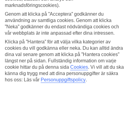
Bardolino
, månad för månad.
marknadsföringscookies).
Medeltemperatur – Bardolino
Genom att klicka på ”Acceptera” godkänner du
användning av samtliga cookies. Genom att klicka
”Neka” godkänner du endast nödvändiga cookies och
Populära hotell – Bardolino
vår webbplats är inte anpassad efter dina intressen.
Relaterade resor
Klicka på ”Hantera” för att välja vilka kategorier av
cookies du vill godkänna eller neka. Du kan alltid ändra
Sicilien - Väder och temperatur
dina val senare genom att klicka på ”Hantera cookies”
Sardinien - Väder och temperatur
längst ner på sidan. Fullständig information om varje
Comosjön - Väder och temperatur
cookie hittar du på denna sida
Cookies
.
Vi vill att du ska
Cefalù - Väder och temperatur
känna dig trygg med att dina personuppgifter är säkra
Simeri Mare - Väder och temperatur
hos oss: Läs vår
Personuppgiftspolicy
.
Resor till Italien
Resor till Florens
Resor till Bardolino
Resor till Italien
Resor till Sicilien
Resor till Giardini-Naxos
Ytterligare resmål