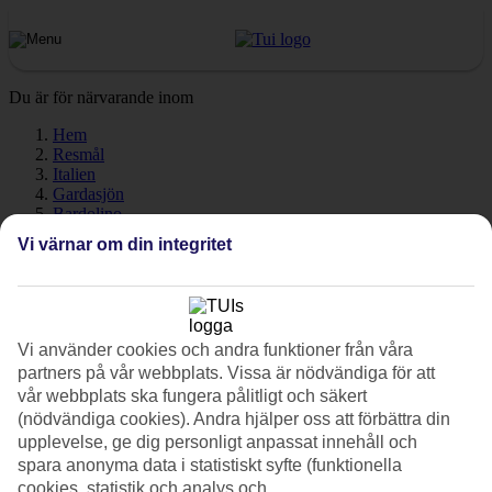
Du är för närvarande inom
Hem
Resmål
Italien
Gardasjön
Bardolino
Väder
Vi värnar om din integritet
Bardolino - Väder och
temperatur
Vi använder cookies och andra funktioner från våra
partners på vår webbplats. Vissa är nödvändiga för att
vår webbplats ska fungera pålitligt och säkert
Hur varmt är det när du ska resa till Bardolino på semester? En
(nödvändiga cookies). Andra hjälper oss att förbättra din
mycket bra fråga! Väder, klimat och temperatur har en avgörande
upplevelse, ge dig personligt anpassat innehåll och
påverkan på din resa, oavsett om det gäller soltimmar eller
spara anonyma data i statistiskt syfte (funktionella
vattentemperatur. Här har vi samlat all information om vädret för
cookies, statistik och analys och