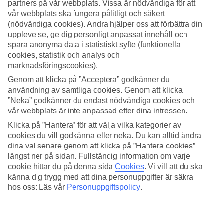
Bari.
partners på vår webbplats. Vissa är nödvändiga för att
vår webbplats ska fungera pålitligt och säkert
8/15
(nödvändiga cookies). Andra hjälper oss att förbättra din
upplevelse, ge dig personligt anpassat innehåll och
spara anonyma data i statistiskt syfte (funktionella
Bari.
cookies, statistik och analys och
9/15
marknadsföringscookies).
Genom att klicka på ”Acceptera” godkänner du
Katedral, Bari.
användning av samtliga cookies. Genom att klicka
”Neka” godkänner du endast nödvändiga cookies och
10/15
vår webbplats är inte anpassad efter dina intressen.
Klicka på ”Hantera” för att välja vilka kategorier av
Strand, Bari.
cookies du vill godkänna eller neka. Du kan alltid ändra
dina val senare genom att klicka på ”Hantera cookies”
11/15
längst ner på sidan. Fullständig information om varje
cookie hittar du på denna sida
Cookies
.
Vi vill att du ska
Kyrka, Bari.
känna dig trygg med att dina personuppgifter är säkra
hos oss: Läs vår
Personuppgiftspolicy
.
12/15
Castel del Monte, Bari.