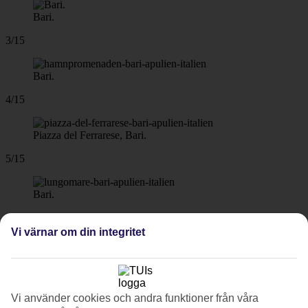
Bari.
3/15
Bari.
4/15
Piazza del Ferrarese, Bari.
5/15
Bari.
6/15
Vi värnar om din integritet
Bari.
7/15
Vi använder cookies och andra funktioner från våra