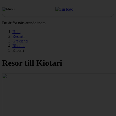
Du är för närvarande inom
Hem
Resmål
Grekland
Rhodos
Kiotari
Resor till Kiotari